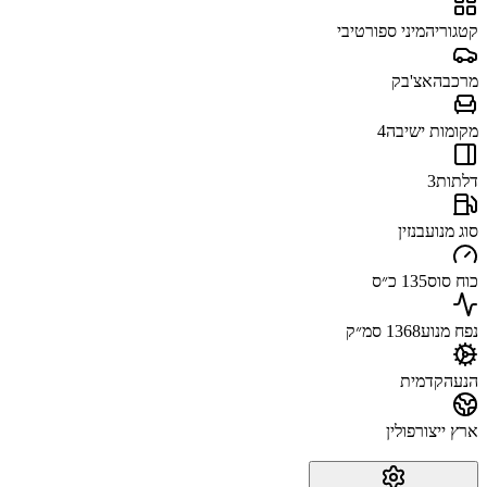
קטגוריה
מיני ספורטיבי
מרכב
האצ'בק
מקומות ישיבה
4
דלתות
3
סוג מנוע
בנזין
כוח סוס
135 כ״ס
נפח מנוע
1368 סמ״ק
הנעה
קדמית
ארץ ייצור
פולין