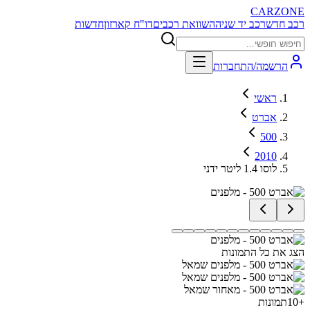
CARZONE
רכב חדש
רכב יד שניה
השוואת רכבים
דו"ח קארזון
חדשות
הרשמה/התחברות
ראשי
אברט
500
2010
לוסו 1.4 ליטר ידני
הצג את כל התמונות
+
10
תמונות