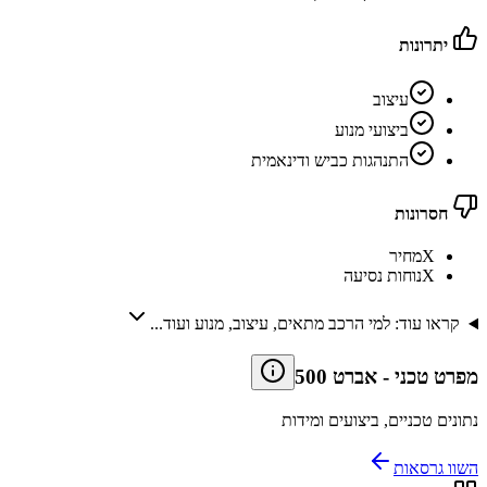
יתרונות
עיצוב
ביצועי מנוע
התנהגות כביש ודינאמית
חסרונות
X
מחיר
X
נוחות נסיעה
קראו עוד: למי הרכב מתאים, עיצוב, מנוע ועוד...
מפרט טכני
-
אברט 500
נתונים טכניים, ביצועים ומידות
השוו גרסאות