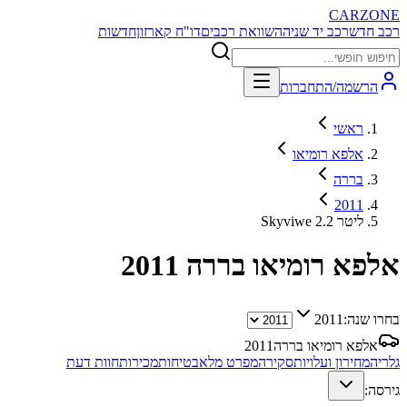
CARZONE
רכב חדש
רכב יד שניה
השוואת רכבים
דו"ח קארזון
חדשות
הרשמה/התחברות
ראשי
אלפא רומיאו
בררה
2011
Skyviwe 2.2 ליטר
אלפא רומיאו בררה
2011
בחרו שנה:
2011
אלפא רומיאו בררה
2011
גלריה
מחירון ועלויות
סקירה
מפרט מלא
בטיחות
מכירות
חוות דעת
גירסה: