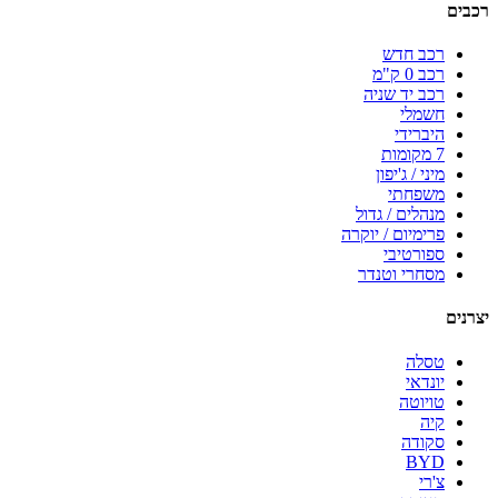
רכבים
רכב חדש
רכב 0 ק"מ
רכב יד שניה
חשמלי
היברידי
7 מקומות
מיני / ג'יפון
משפחתי
מנהלים / גדול
פרימיום / יוקרה
ספורטיבי
מסחרי וטנדר
יצרנים
טסלה
יונדאי
טויוטה
קיה
סקודה
BYD
צ'רי