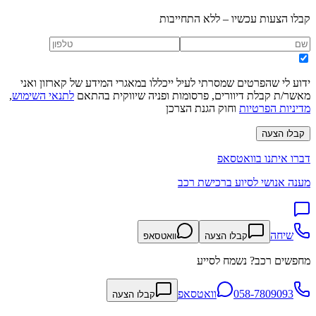
קבלו הצעות עכשיו – ללא התחייבות
ידוע לי שהפרטים שמסרתי לעיל ייכללו במאגרי המידע של קארזון ואני
מאשר/ת קבלת דיוורים, פרסומות ופניה שיווקית בהתאם
לתנאי השימוש
,
מדיניות הפרטיות
וחוק הגנת הצרכן
קבלו הצעה
דברו איתנו בוואטסאפ
מענה אנושי לסיוע ברכישת רכב
שיחה
קבלו הצעה
וואטסאפ
מחפשים רכב? נשמח לסייע
058-7809093
וואטסאפ
קבלו הצעה