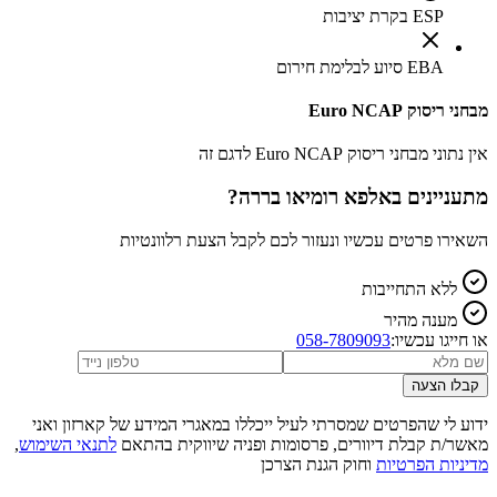
ESP בקרת יציבות
EBA סיוע לבלימת חירום
מבחני ריסוק Euro NCAP
אין נתוני מבחני ריסוק Euro NCAP לדגם זה
מתעניינים ב
אלפא רומיאו בררה
?
השאירו פרטים עכשיו ונעזור לכם לקבל הצעת רלוונטיות
ללא התחייבות
מענה מהיר
או חייגו עכשיו:
058-7809093
קבלו הצעה
ידוע לי שהפרטים שמסרתי לעיל ייכללו במאגרי המידע של קארזון ואני
מאשר/ת קבלת דיוורים, פרסומות ופניה שיווקית בהתאם
לתנאי השימוש
,
מדיניות הפרטיות
וחוק הגנת הצרכן