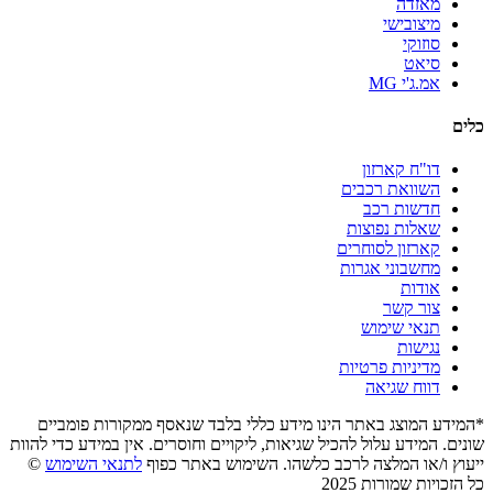
מאזדה
מיצובישי
סוזוקי
סיאט
אמ.ג'י MG
כלים
דו"ח קארזון
השוואת רכבים
חדשות רכב
שאלות נפוצות
קארזון לסוחרים
מחשבוני אגרות
אודות
צור קשר
תנאי שימוש
נגישות
מדיניות פרטיות
דווח שגיאה
*המידע המוצג באתר הינו מידע כללי בלבד שנאסף ממקורות פומביים
שונים. המידע עלול להכיל שגיאות, ליקויים וחוסרים. אין במידע כדי להוות
ייעוץ ו/או המלצה לרכב כלשהו. השימוש באתר כפוף
לתנאי השימוש
©
כל הזכויות שמורות 2025