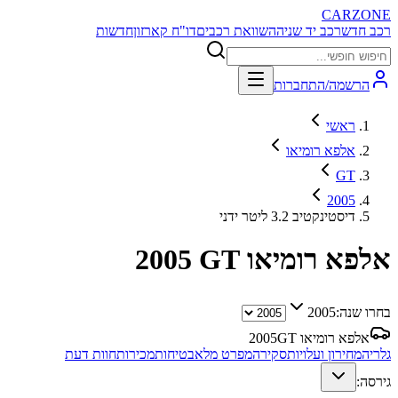
CARZONE
רכב חדש
רכב יד שניה
השוואת רכבים
דו"ח קארזון
חדשות
הרשמה/התחברות
ראשי
אלפא רומיאו
GT
2005
דיסטינקטיב 3.2 ליטר ידני
אלפא רומיאו GT
2005
בחרו שנה:
2005
אלפא רומיאו GT
2005
גלריה
מחירון ועלויות
סקירה
מפרט מלא
בטיחות
מכירות
חוות דעת
גירסה: