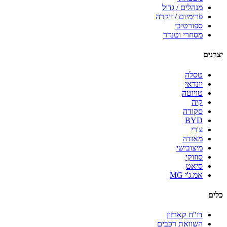
מנהלים / גדול
פרימיום / יוקרה
ספורטיבי
מסחרי וטנדר
יצרנים
טסלה
יונדאי
טויוטה
קיה
סקודה
BYD
צ'רי
מאזדה
מיצובישי
סוזוקי
סיאט
אמ.ג'י MG
כלים
דו"ח קארזון
השוואת רכבים