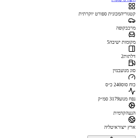
קטגוריה
מכונית ספורט יוקרתית
מרכב
קופה
מקומות ישיבה
5
דלתות
2
סוג מנוע
בנזין
כוח סוס
240 כ״ס
נפח מנוע
3179 סמ״ק
הנעה
קדמית
ארץ ייצור
איטליה