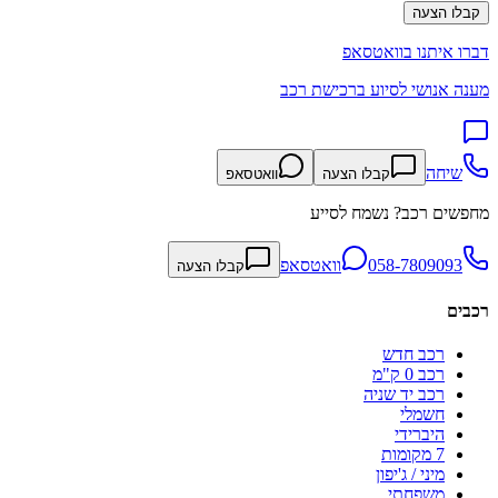
קבלו הצעה
דברו איתנו בוואטסאפ
מענה אנושי לסיוע ברכישת רכב
שיחה
קבלו הצעה
וואטסאפ
מחפשים רכב? נשמח לסייע
058-7809093
וואטסאפ
קבלו הצעה
רכבים
רכב חדש
רכב 0 ק"מ
רכב יד שניה
חשמלי
היברידי
7 מקומות
מיני / ג'יפון
משפחתי