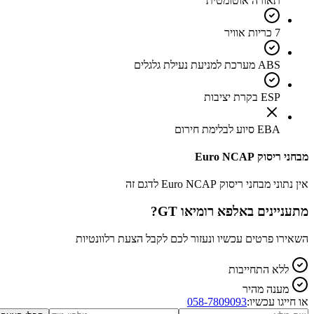
תאורה אוטומטית
7 כריות אוויר
ABS מערכת למניעת נעילת גלגלים
ESP בקרת יציבות
EBA סיוע לבלימת חירום
מבחני ריסוק Euro NCAP
אין נתוני מבחני ריסוק Euro NCAP לדגם זה
מתעניינים ב
אלפא רומיאו GT
?
השאירו פרטים עכשיו ונעזור לכם לקבל הצעת רלוונטיות
ללא התחייבות
מענה מהיר
או חייגו עכשיו:
058-7809093