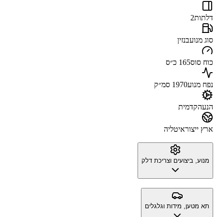
דלתות
2
סוג מנוע
בנזין
כוח סוס
165 כ״ס
נפח מנוע
1970 סמ״ק
הנעה
קדמית
ארץ ייצור
איטליה
מנוע, ביצועים וצריכת דלק
תא מטען, מידות וגלגלים