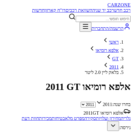
CARZONE
רכב חדש
רכב יד שניה
השוואת רכבים
דו"ח קארזון
חדשות
הרשמה/התחברות
ראשי
אלפא רומיאו
GT
2011
בלאק ליין 2.0 ליטר
אלפא רומיאו GT
2011
בחרו שנה:
2011
אלפא רומיאו GT
2011
גלריה
מחירון ועלויות
סקירה
מפרט מלא
בטיחות
מכירות
חוות דעת
גירסה: