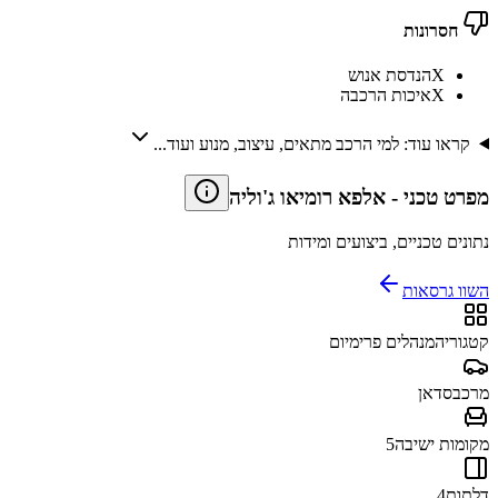
חסרונות
X
הנדסת אנוש
X
איכות הרכבה
קראו עוד: למי הרכב מתאים, עיצוב, מנוע ועוד...
מפרט טכני
-
אלפא רומיאו ג'וליה
נתונים טכניים, ביצועים ומידות
השוו גרסאות
קטגוריה
מנהלים פרימיום
מרכב
סדאן
מקומות ישיבה
5
דלתות
4