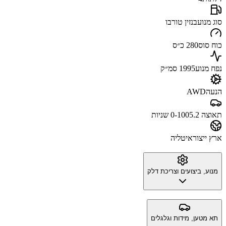
סוג מנוע
בנזין טורבו
כוח סוס
280 כ״ס
נפח מנוע
1995 סמ״ק
הנעה
AWD
תאוצה 0-100
5.2 שניות
ארץ ייצור
איטליה
מנוע, ביצועים וצריכת דלק
תא מטען, מידות וגלגלים