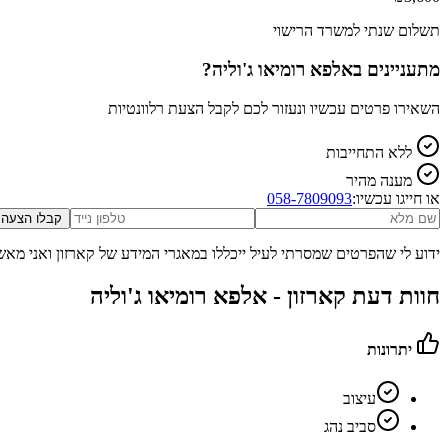
תשלום שנתי למשרד הרישוי
מתעניינים ב
אלפא רומיאו ג'וליה
?
השאירו פרטים עכשיו ונעזור לכם לקבל הצעת רלוונטיות
ללא התחייבות
מענה מהיר
או חייגו עכשיו:
058-7809093
קבלו הצעה
ידוע לי שהפרטים שמסרתי לעיל ייכללו במאגרי המידע של קארזון ואני מאש
חוות דעת קארזון -
אלפא רומיאו ג'וליה
יתרונות
עיצוב
סביב נהג