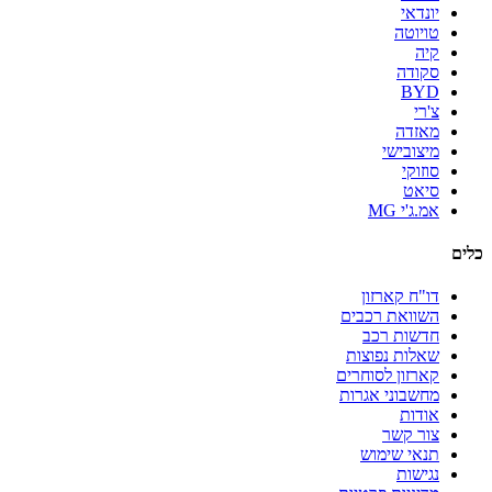
יונדאי
טויוטה
קיה
סקודה
BYD
צ'רי
מאזדה
מיצובישי
סוזוקי
סיאט
אמ.ג'י MG
כלים
דו"ח קארזון
השוואת רכבים
חדשות רכב
שאלות נפוצות
קארזון לסוחרים
מחשבוני אגרות
אודות
צור קשר
תנאי שימוש
נגישות