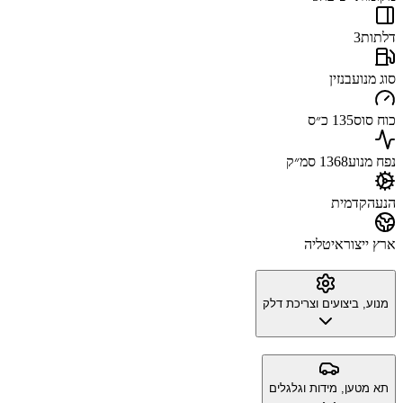
דלתות
3
סוג מנוע
בנזין
כוח סוס
135 כ״ס
נפח מנוע
1368 סמ״ק
הנעה
קדמית
ארץ ייצור
איטליה
מנוע, ביצועים וצריכת דלק
תא מטען, מידות וגלגלים