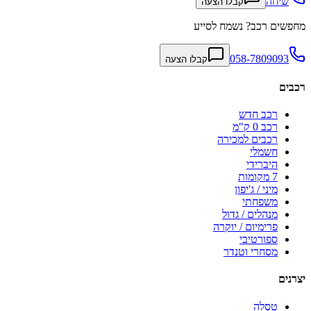
שיחה
קבלו הצעה
מחפשים רכב? נשמח לסייע
058-7809093
קבלו הצעה
רכבים
רכב חדש
רכב 0 ק"מ
רכבים למכירה
חשמלי
היברידי
7 מקומות
מיני / ג'יפון
משפחתי
מנהלים / גדול
פרימיום / יוקרה
ספורטיבי
מסחרי וטנדר
יצרנים
טסלה