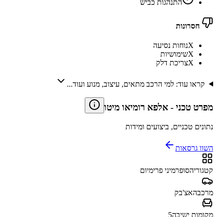
התנהגות כביש
חסרונות
X
נוחות נסיעה
X
שימושיות
X
צריכת דלק
קראו עוד: למי הרכב מתאים, עיצוב, מנוע ועוד...
מפרט טכני
-
אלפא רומיאו מיטו
נתונים טכניים, ביצועים ומידות
השוו גרסאות
קטגוריה
סופרמיני פרימיום
מרכב
האצ'בק
מקומות ישיבה
5