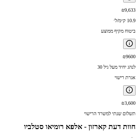
₪
9,633
10.9 ק״מ/ל׳
ביטוח מקיף ממוצע
₪
9600
לנהג יחיד מעל גיל 30
אגרת רישוי
₪
3,600
תשלום שנתי למשרד הרישוי
חוות דעת קארזון -
אלפא רומיאו סטלביו