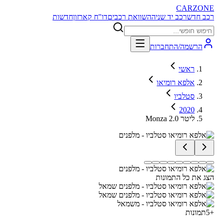
CARZONE
רכב חדש
רכב יד שניה
השוואת רכבים
דו"ח קארזון
חדשות
הרשמה/התחברות
ראשי
אלפא רומיאו
סטלביו
2020
Monza 2.0 ליטר
הצג את כל התמונות
+
5
תמונות