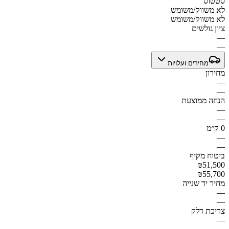
סטטוס
לא משווק/משומש
לא משווק/משומש
ציון גולשים
—
—
מחירים ועלויות
מחירון
—
—
הנחה ממוצעת
—
—
0 ק״מ
—
—
ביטוח מקיף
₪51,500
₪55,700
מחיר יד שנייה
—
—
צריכת דלק
—