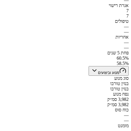
—
אגרת רישוי
7
7
טיפולים
—
—
אחריות
—
—
פחת 5 שנים
60.5%
58.5%
מנוע וביצועים
סוג מנוע
בנזין טורבו
בנזין טורבו
נפח מנוע
3,982 סמ״ק
3,982 סמ״ק
כוח סוס
—
—
מומנט
—