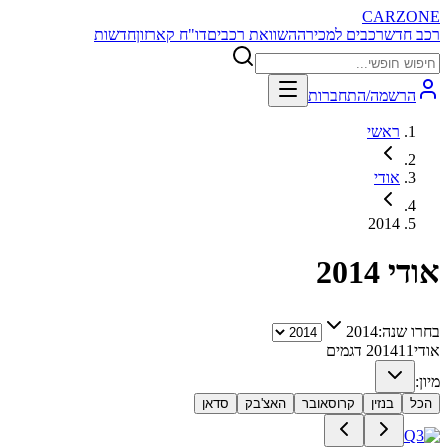
CARZONE
רכב חדש
רכבים למכירה
השוואת רכבים
דו"ח קארזון
חדשות
הרשמה/התחברות
ראשי
אודי
2014
אודי
2014
בחרו שנה:
2014
אודי
11
2014
דגמים
מיון:
הכל
בנזין
קרוסאובר
האצ'בק
סדאן