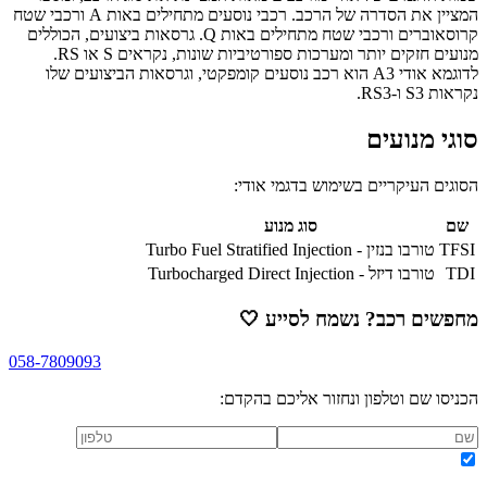
המציין את הסדרה של הרכב. רכבי נוסעים מתחילים באות A ורכבי שטח
קרוסאוברים ורכבי שטח מתחילים באות Q. גרסאות ביצועים, הכוללים
מנועים חזקים יותר ומערכות ספורטיביות שונות, נקראים S או RS.
לדוגמא אודי A3 הוא רכב נוסעים קומפקטי, וגרסאות הביצועים שלו
נקראות S3 ו-RS3.
סוגי מנועים
הסוגים העיקריים בשימוש בדגמי אודי:
שם
סוג מנוע
TFSI
טורבו בנזין - Turbo Fuel Stratified Injection
TDI
טורבו דיזל - Turbocharged Direct Injection
מחפשים רכב? נשמח לסייע
🤍
058-7809093
הכניסו שם וטלפון ונחזור אליכם בהקדם: