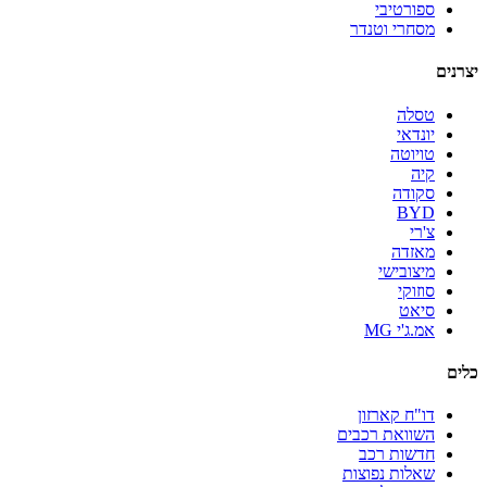
ספורטיבי
מסחרי וטנדר
יצרנים
טסלה
יונדאי
טויוטה
קיה
סקודה
BYD
צ'רי
מאזדה
מיצובישי
סוזוקי
סיאט
אמ.ג'י MG
כלים
דו"ח קארזון
השוואת רכבים
חדשות רכב
שאלות נפוצות