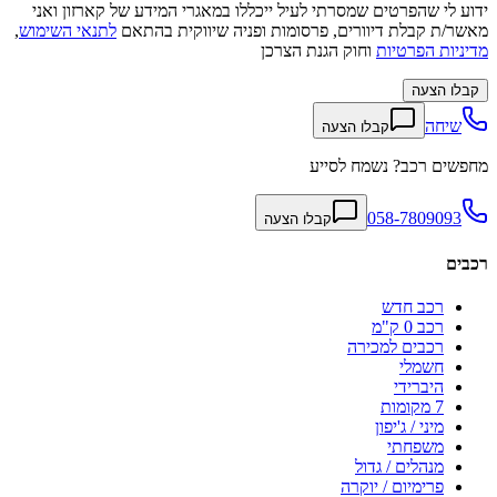
ידוע לי שהפרטים שמסרתי לעיל ייכללו במאגרי המידע של קארזון ואני
מאשר/ת קבלת דיוורים, פרסומות ופניה שיווקית בהתאם
לתנאי השימוש
,
מדיניות הפרטיות
וחוק הגנת הצרכן
קבלו הצעה
שיחה
קבלו הצעה
מחפשים רכב? נשמח לסייע
058-7809093
קבלו הצעה
רכבים
רכב חדש
רכב 0 ק"מ
רכבים למכירה
חשמלי
היברידי
7 מקומות
מיני / ג'יפון
משפחתי
מנהלים / גדול
פרימיום / יוקרה