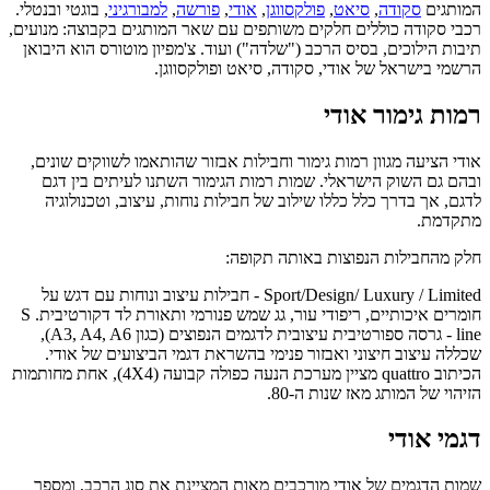
המותגים
סקודה
,
סיאט
,
פולקסווגן
,
אודי
,
פורשה
,
למבורגיני
, בוגטי ובנטלי.
רכבי סקודה כוללים חלקים משותפים עם שאר המותגים בקבוצה: מנועים,
תיבות הילוכים, בסיס הרכב ("שלדה") ועוד. צ'מפיון מוטורס הוא היבואן
הרשמי בישראל של אודי, סקודה, סיאט ופולקסווגן.
רמות גימור אודי
אודי הציעה מגוון רמות גימור וחבילות אבזור שהותאמו לשווקים שונים,
ובהם גם השוק הישראלי. שמות רמות הגימור השתנו לעיתים בין דגם
לדגם, אך בדרך כלל כללו שילוב של חבילות נוחות, עיצוב, וטכנולוגיה
מתקדמת.
חלק מהחבילות הנפוצות באותה תקופה:
Sport/Design/ Luxury / Limited - חבילות עיצוב ונוחות עם דגש על
חומרים איכותיים, ריפודי עור, גג שמש פנורמי ותאורת לד דקורטיבית. S
line - גרסה ספורטיבית עיצובית לדגמים הנפוצים (כגון A3, A4, A6),
שכללה עיצוב חיצוני ואבזור פנימי בהשראת דגמי הביצועים של אודי.
הכיתוב quattro מציין מערכת הנעה כפולה קבועה (4X4), אחת מחותמות
הזיהוי של המותג מאז שנות ה-80.
דגמי אודי
שמות הדגמים של אודי מורכבים מאות המציינת את סוג הרכב, ומספר