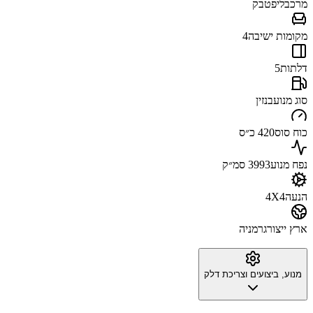
מרכב
ליפטבק
מקומות ישיבה
4
דלתות
5
סוג מנוע
בנזין
כוח סוס
420 כ״ס
נפח מנוע
3993 סמ״ק
הנעה
4X4
ארץ ייצור
גרמניה
מנוע, ביצועים וצריכת דלק