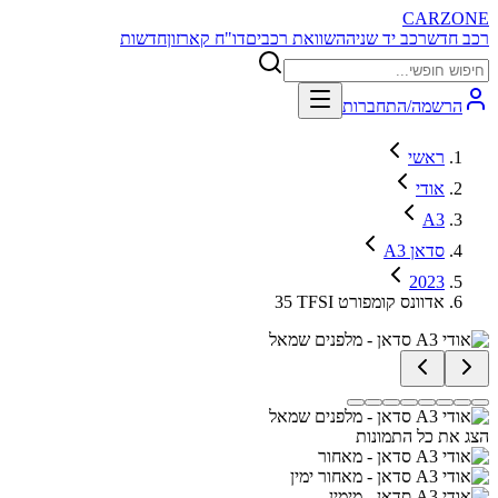
CARZONE
רכב חדש
רכב יד שניה
השוואת רכבים
דו"ח קארזון
חדשות
הרשמה/התחברות
ראשי
אודי
A3
A3 סדאן
2023
35 TFSI אדוונס קומפורט
הצג את כל התמונות