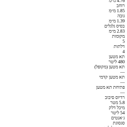
4.76 מ״מ
רוחב
1.85 מ״מ
גובה
1.39 מ״מ
בסיס גלגלים
2.83 מ״מ
מקומות
5
דלתות
4
תא מטען
480 ליטר
תא מטען (מקופל)
—
תא מטען קדמי
—
פתיחת תא מטען
—
רדיוס סיבוב
5.8 מטר
מיכל דלק
54 ליטר
ג׳אנטים
סגסוגת