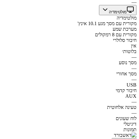
—
מולטימדיה
מולטימדיה
מקורית עם מסך מגע 10.1 אינץ'
מערכת שמע
מקורית עם 8 רמקולים
חיבור סלולרי
אין
בלוטות׳
—
מסך נוסע
—
מסך אחורי
—
USB
חיבור קדמי
AUX
—
טעינה אלחוטית
—
לוח שעונים
דיגיטלי
תמונות