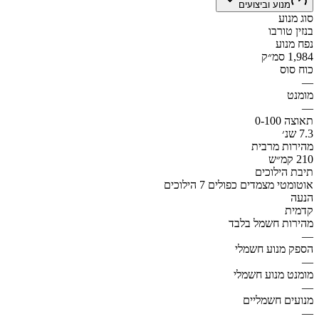
מנוע וביצועים
סוג מנוע
בנזין טורבו
נפח מנוע
1,984 סמ״ק
כוח סוס
—
מומנט
—
תאוצה 0-100
7.3 שנ׳
מהירות מרבית
210 קמ״ש
תיבת הילוכים
אוטומטי מצמדים כפולים 7 הילוכים
הנעה
קדמית
מהירות חשמל בלבד
—
הספק מנוע חשמלי
—
מומנט מנוע חשמלי
—
מנועים חשמליים
—