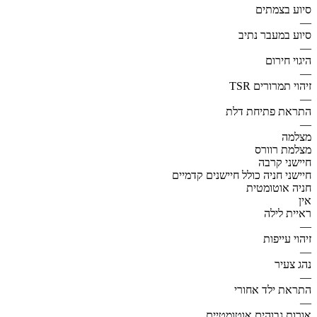
סיוע בצמתים
—
סיוע במעבר נתיב
—
היגוי חירום
—
זיהוי תמרורים TSR
—
התראת פתיחת דלת
—
מצלמה
מצלמת רוורס
חיישני קרבה
חיישני חניה כולל חיישנים קדמיים
חניה אוטומטית
אין
ראיית לילה
—
זיהוי עייפות
—
נהג צעיר
—
התראת ילד אחורי
—
אורות גבוהים אוטומטיים