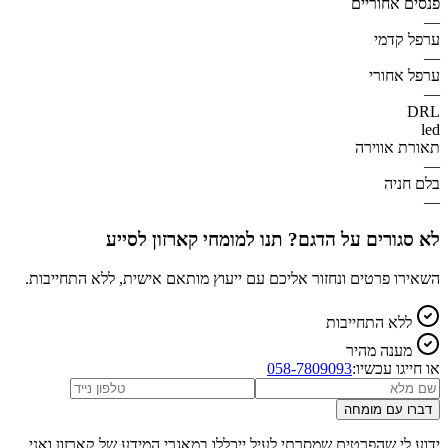
פנסים אחוריים
—
ערפל קדמי
—
ערפל אחורי
—
DRL
led
תאורת אווירה
—
בלם חניה
—
לא סגורים על הדגם? תנו למומחי קארזון לסייע
השאירו פרטים ונחזור אליכם עם ייעוץ מותאם אישית, ללא התחייבות.
ללא התחייבות
מענה מהיר
או חייגו עכשיו:
058-7809093
דברו עם מומחה
ידוע לי שהפרטים שמסרתי לעיל ייכללו במאגרי המידע של קארזון ואני