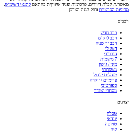
מאשר/ת קבלת דיוורים, פרסומות ופניה שיווקית בהתאם
לתנאי השימוש
,
מדיניות הפרטיות
וחוק הגנת הצרכן
רכבים
רכב חדש
רכב 0 ק"מ
רכב יד שניה
חשמלי
היברידי
7 מקומות
מיני / ג'יפון
משפחתי
מנהלים / גדול
פרימיום / יוקרה
ספורטיבי
מסחרי וטנדר
יצרנים
טסלה
יונדאי
טויוטה
קיה