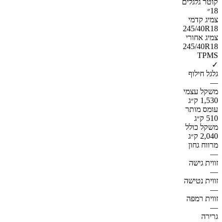
קוטר גלגלים
18״
צמיג קדמי
245/40R18
צמיג אחורי
245/40R18
TPMS
✓
גלגל חילוף
—
משקל עצמי
1,530 ק״ג
עומס מותר
510 ק״ג
משקל כולל
2,040 ק״ג
מרווח גחון
—
זווית גישה
—
זווית נטישה
—
זווית רמפה
—
גרירה