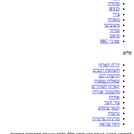
סקודה
BYD
צ'רי
מאזדה
מיצובישי
סוזוקי
סיאט
אמ.ג'י MG
כלים
דו"ח קארזון
השוואת רכבים
חדשות רכב
שאלות נפוצות
קארזון לסוחרים
מחשבוני אגרות
אודות
צור קשר
תנאי שימוש
נגישות
מדיניות פרטיות
דווח שגיאה