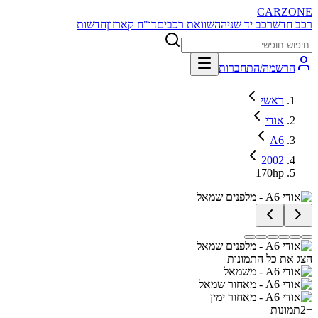
CARZONE
רכב חדש
רכב יד שניה
השוואת רכבים
דו"ח קארזון
חדשות
הרשמה/התחברות
ראשי
אודי
A6
2002
170hp
הצג את כל התמונות
+
2
תמונות