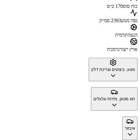
כוח סוס
170 כ״ס
נפח מנוע
2393 סמ״ק
הנעה
קדמית
ארץ ייצור
גרמניה
מנוע, ביצועים וצריכת דלק
תא מטען, מידות וגלגלים
איבזור