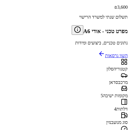
₪
3,600
תשלום שנתי למשרד הרישוי
מפרט טכני
-
אודי A6
נתונים טכניים, ביצועים ומידות
השוו גרסאות
קטגוריה
סלון
מרכב
סדאן
מקומות ישיבה
5
דלתות
4
סוג מנוע
בנזין