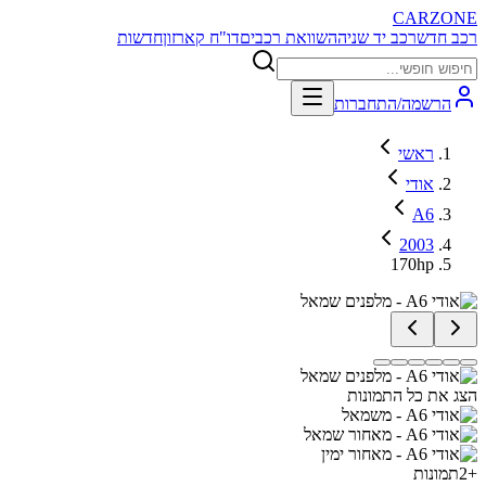
CARZONE
רכב חדש
רכב יד שניה
השוואת רכבים
דו"ח קארזון
חדשות
הרשמה/התחברות
ראשי
אודי
A6
2003
170hp
הצג את כל התמונות
+
2
תמונות