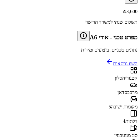
₪
3,600
תשלום שנתי למשרד הרישוי
מפרט טכני
-
אודי A6
נתונים טכניים, ביצועים ומידות
השוו גרסאות
קטגוריה
סלון
מרכב
סדאן
מקומות ישיבה
5
דלתות
4
סוג מנוע
בנזין