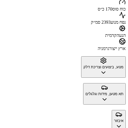
כוח סוס
170 כ״ס
נפח מנוע
2393 סמ״ק
הנעה
קדמית
ארץ ייצור
גרמניה
מנוע, ביצועים וצריכת דלק
תא מטען, מידות וגלגלים
איבזור