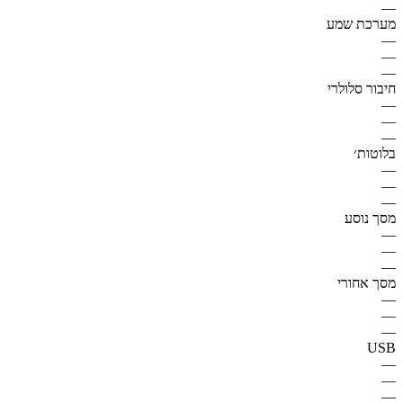
—
מערכת שמע
—
—
—
חיבור סלולרי
—
—
—
בלוטות׳
—
—
—
מסך נוסע
—
—
—
מסך אחורי
—
—
—
USB
—
—
—