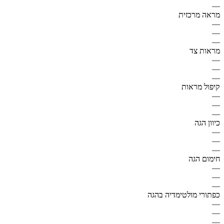
—
מראה מרכזית
—
—
—
מראות צד
—
—
—
קיפול מראות
—
—
—
כיוון הגה
—
—
—
חימום הגה
—
—
—
כפתורי מולטימדיה בהגה
—
—
—