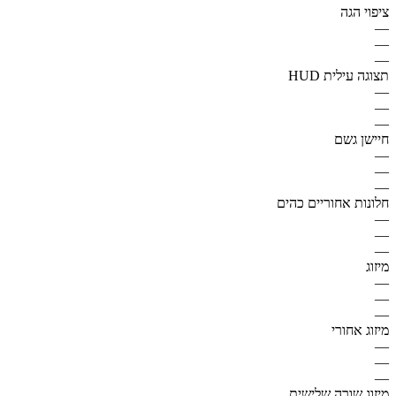
ציפוי הגה
—
—
—
תצוגה עילית HUD
—
—
—
חיישן גשם
—
—
—
חלונות אחוריים כהים
—
—
—
מיזוג
—
—
—
מיזוג אחורי
—
—
—
מיזוג שורה שלישית