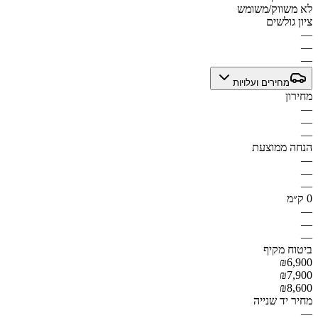
לא משווק/משומש
ציון גולשים
—
—
—
מחירים ועלויות
מחירון
—
—
—
הנחה ממוצעת
—
—
—
0 ק״מ
—
—
—
ביטוח מקיף
₪6,900
₪7,900
₪8,600
מחיר יד שנייה
—