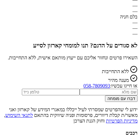
—
—
בלם חניה
—
—
—
לא סגורים על הדגם? תנו למומחי קארזון לסייע
השאירו פרטים ונחזור אליכם עם ייעוץ מותאם אישית, ללא התחייבות.
ללא התחייבות
מענה מהיר
או חייגו עכשיו:
058-7809093
דברו עם מומחה
ידוע לי שהפרטים שמסרתי לעיל ייכללו במאגרי המידע של קארזון ואני
מאשר/ת קבלת דיוורים, פרסומות ופניה שיווקית בהתאם
לתנאי השימוש
,
מדיניות הפרטיות
וחוק הגנת הצרכן
רכבים