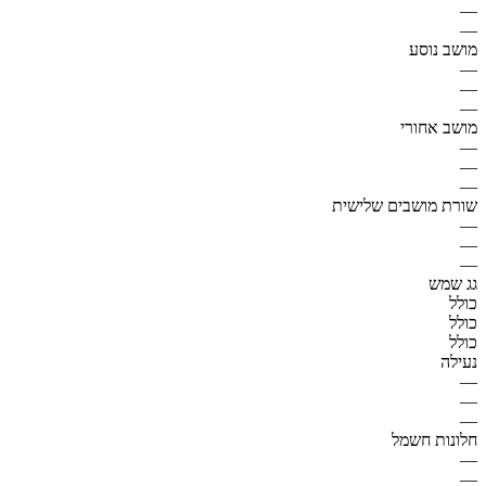
—
—
מושב נוסע
—
—
—
מושב אחורי
—
—
—
שורת מושבים שלישית
—
—
—
גג שמש
כולל
כולל
כולל
נעילה
—
—
—
חלונות חשמל
—
—