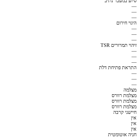
סיוע במעבר נתיב
—
—
—
היגוי חירום
—
—
—
זיהוי תמרורים TSR
—
—
—
התראת פתיחת דלת
—
—
—
מצלמה
מצלמת רוורס
מצלמת רוורס
מצלמת רוורס
חיישני קרבה
אין
אין
אין
חניה אוטומטית