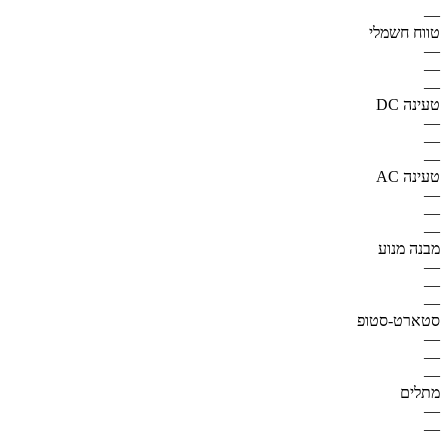
—
טווח חשמלי
—
—
—
טעינה DC
—
—
—
טעינה AC
—
—
—
מבנה מנוע
—
—
—
סטארט-סטופ
—
—
—
מתלים
—
—
—