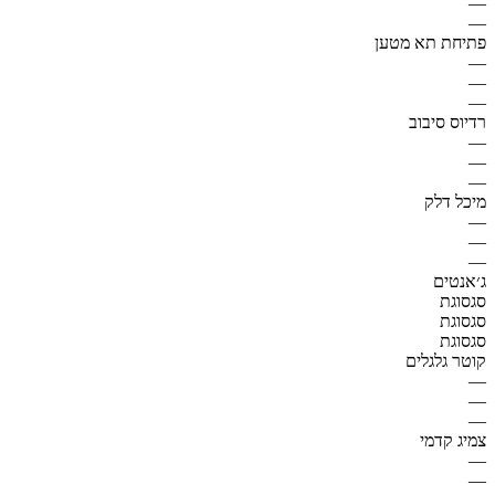
—
—
פתיחת תא מטען
—
—
—
רדיוס סיבוב
—
—
—
מיכל דלק
—
—
—
ג׳אנטים
סגסוגת
סגסוגת
סגסוגת
קוטר גלגלים
—
—
—
צמיג קדמי
—
—