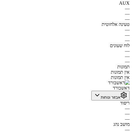
AUX
—
—
—
טעינה אלחוטית
—
—
—
לוח שעונים
—
—
—
תמונות
אין תמונות
אין תמונות
דאשבורד
אבזור ונוחות
ריפוד
—
—
—
מושב נהג
—