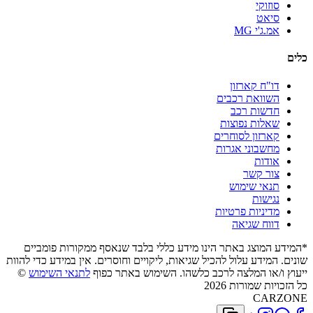
סוזוקי
סיאט
אמ.ג'י MG
כלים
דו"ח קארזון
השוואת רכבים
חדשות רכב
שאלות נפוצות
קארזון לסוחרים
מחשבוני אגרות
אודות
צור קשר
תנאי שימוש
נגישות
מדיניות פרטיות
דווח שגיאה
*המידע המוצג באתר הינו מידע כללי בלבד שנאסף ממקורות פומביים
שונים. המידע עלול להכיל שגיאות, ליקויים וחוסרים. אין במידע כדי להוות
ייעוץ ו/או המלצה לרכב כלשהו. השימוש באתר כפוף
לתנאי השימוש
©
כל הזכויות שמורות 2026
CARZONE