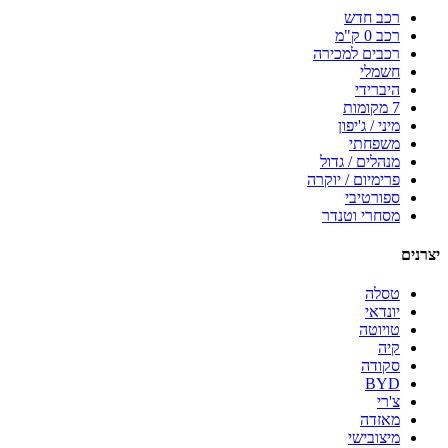
רכב חדש
רכב 0 ק"מ
רכבים למכירה
חשמלי
היברידי
7 מקומות
מיני / ג'יפון
משפחתי
מנהלים / גדול
פרימיום / יוקרה
ספורטיבי
מסחרי וטנדר
יצרנים
טסלה
יונדאי
טויוטה
קיה
סקודה
BYD
צ'רי
מאזדה
מיצובישי