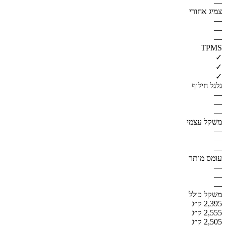
—
צמיג אחורי
—
—
—
TPMS
✓
✓
✓
גלגל חילוף
—
—
—
משקל עצמי
—
—
—
עומס מותר
—
—
—
משקל כולל
2,395 ק״ג
2,555 ק״ג
2,505 ק״ג