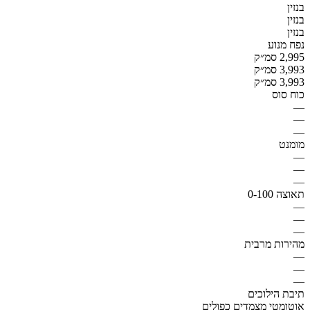
בנזין
בנזין
בנזין
נפח מנוע
2,995 סמ״ק
3,993 סמ״ק
3,993 סמ״ק
כוח סוס
—
—
—
מומנט
—
—
—
תאוצה 0-100
—
—
—
מהירות מרבית
—
—
—
תיבת הילוכים
אוטומטי מצמדים כפולים