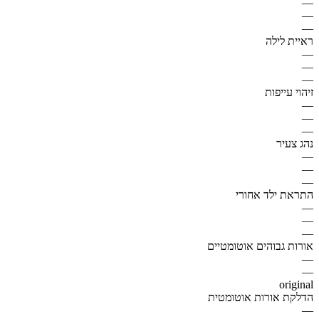
—
—
—
ראיית לילה
—
—
—
זיהוי עייפות
—
—
—
נהג צעיר
—
—
—
התראת ילד אחורי
—
—
—
אורות גבוהים אוטומטיים
—
—
original
הדלקת אורות אוטומטית
—