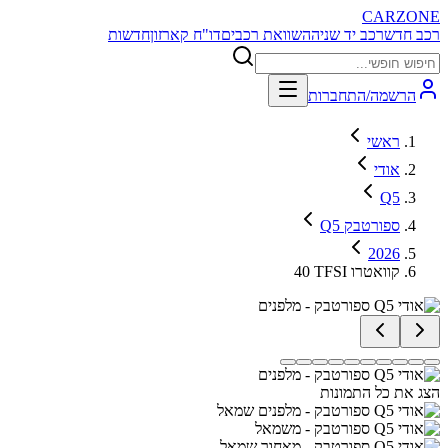
CARZONE
רכב חדש
רכב יד שניה
השוואת רכבים
דו"ח קארזון
חדשות
הרשמה/התחברות
ראשי
אודי
Q5
Q5 ספורטבק
2026
40 TFSI קוואטרו
הצג את כל התמונות