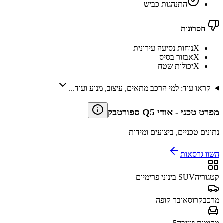
התנהגות כביש
חסרונות
X
נוחות נסיעה עירונית
X
אבזור בסיס
X
יכולות שטח
קראו עוד: למי הרכב מתאים, עיצוב, מנוע ועוד...
מפרט טכני
-
אודי Q5 ספורטבק
נתונים טכניים, ביצועים ומידות
השוו גרסאות
קטגוריה
SUV בינוני פרימיום
מרכב
קרוסאובר קופה
מקומות ישיבה
5