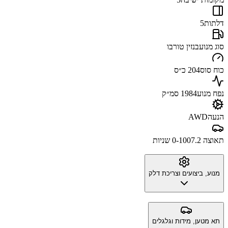
דלתות
5
סוג מנוע
בנזין טורבו
כוח סוס
204 כ״ס
נפח מנוע
1984 סמ״ק
הנעה
AWD
תאוצה 0-100
7.2 שניות
מנוע, ביצועים וצריכת דלק
תא מטען, מידות וגלגלים