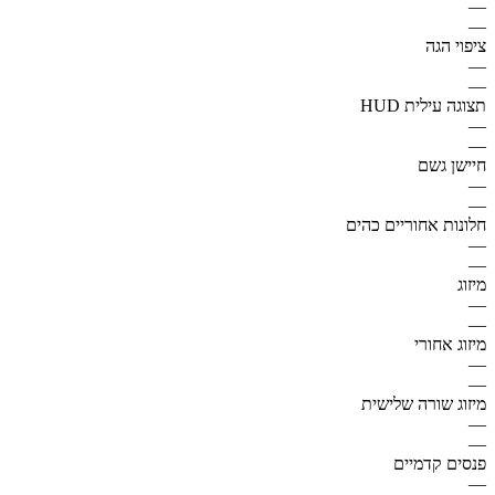
—
—
ציפוי הגה
—
—
תצוגה עילית HUD
—
—
חיישן גשם
—
—
חלונות אחוריים כהים
—
—
מיזוג
—
—
מיזוג אחורי
—
—
מיזוג שורה שלישית
—
—
פנסים קדמיים
—