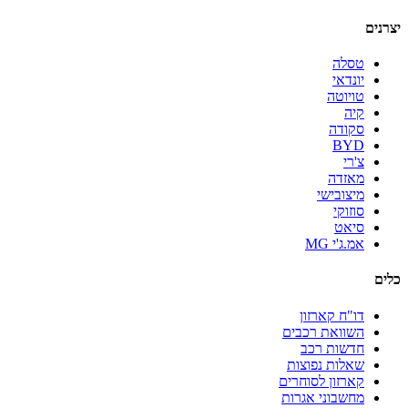
יצרנים
טסלה
יונדאי
טויוטה
קיה
סקודה
BYD
צ'רי
מאזדה
מיצובישי
סוזוקי
סיאט
אמ.ג'י MG
כלים
דו"ח קארזון
השוואת רכבים
חדשות רכב
שאלות נפוצות
קארזון לסוחרים
מחשבוני אגרות