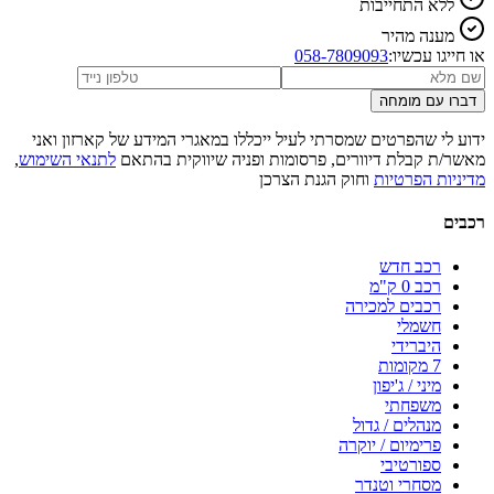
ללא התחייבות
מענה מהיר
או חייגו עכשיו:
058-7809093
דברו עם מומחה
ידוע לי שהפרטים שמסרתי לעיל ייכללו במאגרי המידע של קארזון ואני
מאשר/ת קבלת דיוורים, פרסומות ופניה שיווקית בהתאם
לתנאי השימוש
,
מדיניות הפרטיות
וחוק הגנת הצרכן
רכבים
רכב חדש
רכב 0 ק"מ
רכבים למכירה
חשמלי
היברידי
7 מקומות
מיני / ג'יפון
משפחתי
מנהלים / גדול
פרימיום / יוקרה
ספורטיבי
מסחרי וטנדר