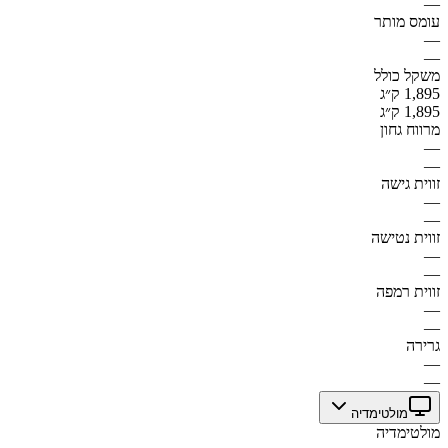
—
עומס מותר
—
—
משקל כולל
1,895 ק״ג
1,895 ק״ג
מרווח גחון
—
—
זווית גישה
—
—
זווית נטישה
—
—
זווית רמפה
—
—
גרירה
—
—
מולטימדיה
מולטימדיה