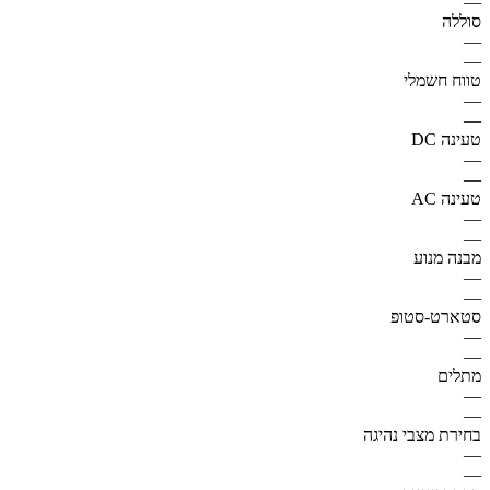
—
סוללה
—
—
טווח חשמלי
—
—
טעינה DC
—
—
טעינה AC
—
—
מבנה מנוע
—
—
סטארט-סטופ
—
—
מתלים
—
—
בחירת מצבי נהיגה
—
—