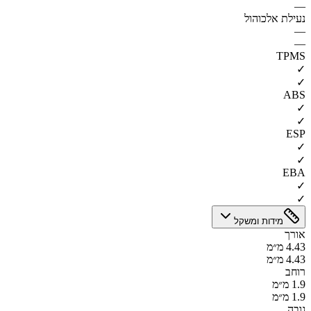
—
נעילת אלכוהול
—
—
TPMS
✓
✓
ABS
✓
✓
ESP
✓
✓
EBA
✓
✓
מידות ומשקל
אורך
4.43 מ״מ
4.43 מ״מ
רוחב
1.9 מ״מ
1.9 מ״מ
גובה