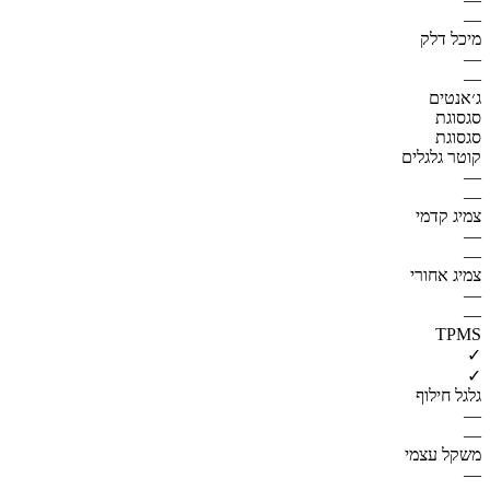
—
מיכל דלק
—
—
ג׳אנטים
סגסוגת
סגסוגת
קוטר גלגלים
—
—
צמיג קדמי
—
—
צמיג אחורי
—
—
TPMS
✓
✓
גלגל חילוף
—
—
משקל עצמי
—