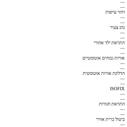
—
—
זיהוי עייפות
—
—
נהג צעיר
—
—
התראת ילד אחורי
—
—
אורות גבוהים אוטומטיים
—
—
הדלקת אורות אוטומטית
—
—
ISOFIX
—
—
התראת חגורות
—
—
ביטול כרית אוויר
—