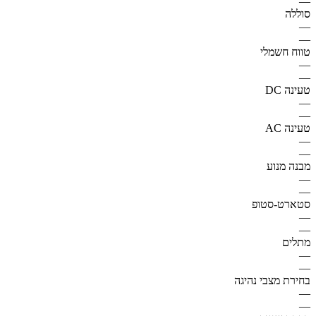
—
סוללה
—
—
טווח חשמלי
—
—
טעינה DC
—
—
טעינה AC
—
—
מבנה מנוע
—
—
סטארט-סטופ
—
—
מתלים
—
—
בחירת מצבי נהיגה
—
—