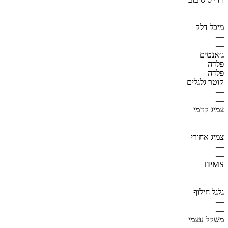
—
—
מיכל דלק
—
—
ג׳אנטים
פלדה
פלדה
קוטר גלגלים
—
—
צמיג קדמי
—
—
צמיג אחורי
—
—
TPMS
—
—
גלגל חילוף
—
—
משקל עצמי