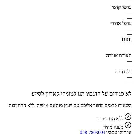
—
ערפל קדמי
—
—
ערפל אחורי
—
—
DRL
—
—
תאורת אווירה
—
—
בלם חניה
—
—
לא סגורים על הדגם? תנו למומחי קארזון לסייע
השאירו פרטים ונחזור אליכם עם ייעוץ מותאם אישית, ללא התחייבות.
ללא התחייבות
מענה מהיר
או חייגו עכשיו:
058-7809093