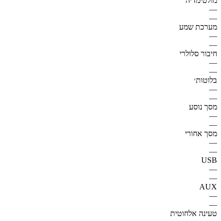
מולטימדיה
—
—
מערכת שמע
—
—
חיבור סלולרי
—
—
בלוטות׳
—
—
מסך נוסע
—
—
מסך אחורי
—
—
USB
—
—
AUX
—
—
טעינה אלחוטית