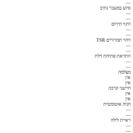
—
סיוע במעבר נתיב
—
—
היגוי חירום
—
—
זיהוי תמרורים TSR
—
—
התראת פתיחת דלת
—
—
מצלמה
אין
אין
חיישני קרבה
אין
אין
חניה אוטומטית
—
—
ראיית לילה
—
—