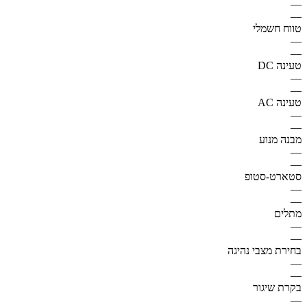
—
—
טווח חשמלי
—
—
טעינה DC
—
—
טעינה AC
—
—
מבנה מנוע
—
—
סטארט-סטופ
—
—
מתלים
—
—
בחירת מצבי נהיגה
—
—
בקרת שיגור
—