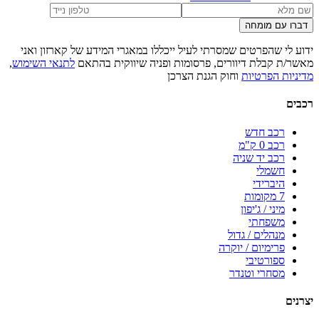
דברו עם מומחה
ידוע לי שהפרטים שמסרתי לעיל ייכללו במאגרי המידע של קארזון ואני
מאשר/ת קבלת דיוורים, פרסומות ופניה שיווקית בהתאם
לתנאי השימוש
,
מדיניות הפרטיות
וחוק הגנת הצרכן
רכבים
רכב חדש
רכב 0 ק"מ
רכב יד שניה
חשמלי
היברידי
7 מקומות
מיני / ג'יפון
משפחתי
מנהלים / גדול
פרימיום / יוקרה
ספורטיבי
מסחרי וטנדר
יצרנים