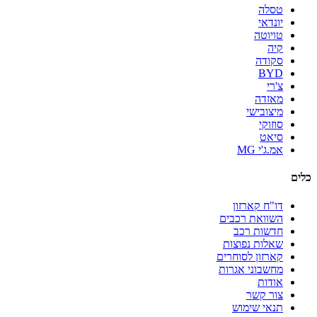
טסלה
יונדאי
טויוטה
קיה
סקודה
BYD
צ'רי
מאזדה
מיצובישי
סוזוקי
סיאט
אמ.ג'י MG
כלים
דו"ח קארזון
השוואת רכבים
חדשות רכב
שאלות נפוצות
קארזון לסוחרים
מחשבוני אגרות
אודות
צור קשר
תנאי שימוש