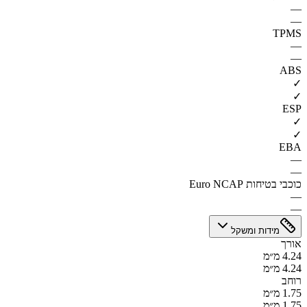
—
—
TPMS
—
—
ABS
✓
✓
ESP
✓
✓
EBA
—
—
כוכבי בטיחות Euro NCAP
—
—
מידות ומשקל
אורך
4.24 מ״מ
4.24 מ״מ
רוחב
1.75 מ״מ
1.75 מ״מ