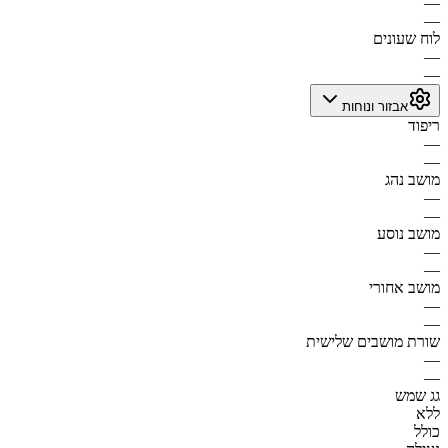
—
—
לוח שעונים
—
—
אבזור ונוחות
ריפוד
—
—
מושב נהג
—
—
מושב נוסע
—
—
מושב אחורי
—
—
שורת מושבים שלישית
—
—
גג שמש
ללא
כולל