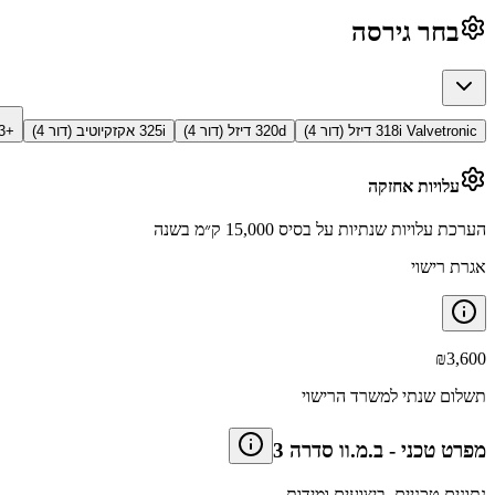
בחר גירסה
318i Valvetronic דיזל (דור 4)
320d דיזל (דור 4)
325i אקזקיוטיב (דור 4)
+3 גירסאות
עלויות אחזקה
הערכת עלויות שנתיות על בסיס 15,000 ק״מ בשנה
אגרת רישוי
₪
3,600
תשלום שנתי למשרד הרישוי
מפרט טכני
-
ב.מ.וו סדרה 3
נתונים טכניים, ביצועים ומידות