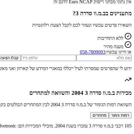
אין נתוני מבחני ריסוק Euro NCAP לדגם זה
מתעניינים ב
ב.מ.וו סדרה 3
?
השאירו פרטים עכשיו ונעזור לכם לקבל הצעת רלוונטיות
ללא התחייבות
מענה מהיר
או חייגו עכשיו:
058-7809093
קבלו הצעה
ידוע לי שהפרטים שמסרתי לעיל ייכללו במאגרי המידע של קארזון ואני מאש
מכירות ב.מ.וו סדרה 3 2004 והשוואה למתחרים
השוואת רמות הגימור של ב.מ.וו סדרה 3 2004 לבין המתחרים הבולטים בקטגוריה מנהלים פרימיום
רמות גימור
מתחרים
105 רכבי ב.מ.וו סדרה 3 נמכרו בשנת 2004. מובילי המכירות הם: 318i Valvetronic דיזל (40 מכירות), 320d דיזל (10 מכירות), 325i אקזקיוטיב (8 מכירות), 320i אקזקיוטיב (8 מכירות) ועוד 12 רמות גימור נוספות.