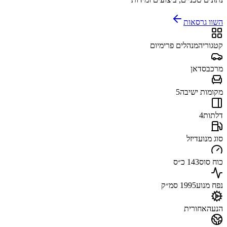
השוו גרסאות
קטגוריה
מנהלים פרימיום
מרכב
סדאן
מקומות ישיבה
5
דלתות
4
סוג מנוע
דיזל
כוח סוס
143 כ״ס
נפח מנוע
1995 סמ״ק
הנעה
אחורית