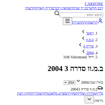
CARZONE
רכב חדש
רכב יד שניה
השוואת רכבים
דו"ח קארזון
חדשות
הרשמה/התחברות
ראשי
ב.מ.וו
סדרה 3
2004
318i Valvetronic דיזל
ב.מ.וו סדרה 3
2004
בחרו שנה:
2004
ב.מ.וו סדרה 3
2004
גלריה
מחירון ועלויות
סקירה
מפרט מלא
בטיחות
מכירות
חוות דעת
גירסה: