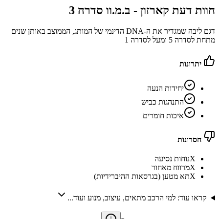
חוות דעת קארזון -
ב.מ.וו סדרה 3
דגם ליבה שמגדיר את ה-DNA הדינמי של המותג, הממוצב באותן שנים
מתחת לסדרה 5 ומעל לסדרה 1
יתרונות
יחידות הנעה
התנהגות כביש
איכות חומרים
חסרונות
X
נוחות נסיעה
X
מרווח מאחור
X
תא מטען (בגרסאות ההיברידיות)
קראו עוד: למי הרכב מתאים, עיצוב, מנוע ועוד...