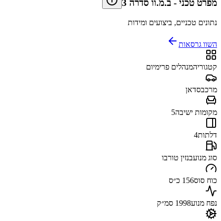
מפרט טכני
-
ב.מ.וו סדרה 3
נתונים טכניים, ביצועים ומידות
השוו גרסאות
קטגוריה
מנהלים פרימיום
מרכב
סדאן
מקומות ישיבה
5
דלתות
4
סוג מנוע
בנזין טורבו
כוח סוס
156 כ״ס
נפח מנוע
1998 סמ״ק