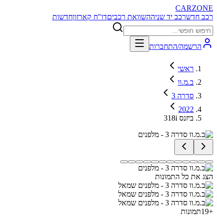
CARZONE
רכב חדש
רכב יד שניה
השוואת רכבים
דו"ח קארזון
חדשות
הרשמה/התחברות
ראשי
ב.מ.וו
סדרה 3
2022
318i ביזנס
הצג את כל התמונות
+
19
תמונות