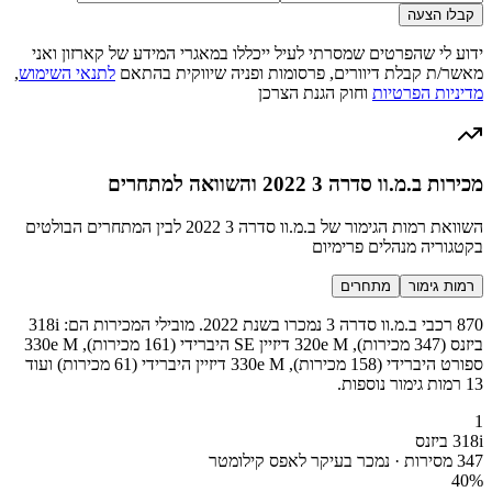
קבלו הצעה
ידוע לי שהפרטים שמסרתי לעיל ייכללו במאגרי המידע של קארזון ואני
מאשר/ת קבלת דיוורים, פרסומות ופניה שיווקית בהתאם
לתנאי השימוש
,
מדיניות הפרטיות
וחוק הגנת הצרכן
מכירות ב.מ.וו סדרה 3 2022 והשוואה למתחרים
השוואת רמות הגימור של ב.מ.וו סדרה 3 2022 לבין המתחרים הבולטים
בקטגוריה מנהלים פרימיום
רמות גימור
מתחרים
870 רכבי ב.מ.וו סדרה 3 נמכרו בשנת 2022. מובילי המכירות הם: 318i
ביזנס (347 מכירות), 320e M דיזיין SE היברידי (161 מכירות), 330e M
ספורט היברידי (158 מכירות), 330e M דיזיין היברידי (61 מכירות) ועוד
13 רמות גימור נוספות.
1
318i ביזנס
347 מסירות · נמכר בעיקר לאפס קילומטר
40
%