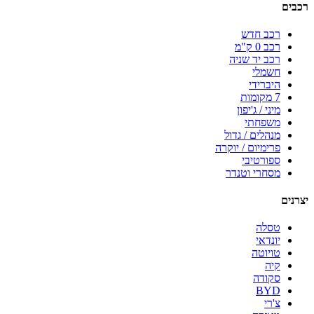
רכבים
רכב חדש
רכב 0 ק"מ
רכב יד שניה
חשמלי
היברידי
7 מקומות
מיני / ג'יפון
משפחתי
מנהלים / גדול
פרימיום / יוקרה
ספורטיבי
מסחרי וטנדר
יצרנים
טסלה
יונדאי
טויוטה
קיה
סקודה
BYD
צ'רי