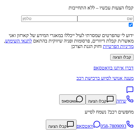
קבלו הצעות עכשיו – ללא התחייבות
ידוע לי שהפרטים שמסרתי לעיל ייכללו במאגרי המידע של קארזון ואני
מאשר/ת קבלת דיוורים, פרסומות ופניה שיווקית בהתאם
לתנאי השימוש
,
מדיניות הפרטיות
וחוק הגנת הצרכן
קבלו הצעה
דברו איתנו בוואטסאפ
מענה אנושי לסיוע ברכישת רכב
שיחה
קבלו הצעה
וואטסאפ
מחפשים רכב? נשמח לסייע
058-7809093
וואטסאפ
קבלו הצעה