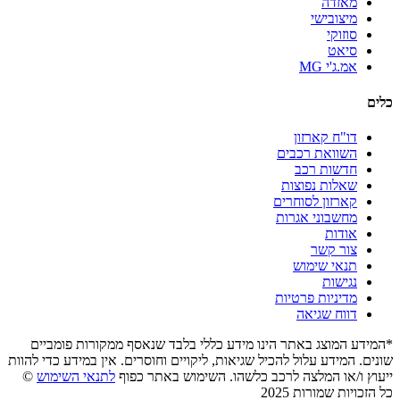
מאזדה
מיצובישי
סוזוקי
סיאט
אמ.ג'י MG
כלים
דו"ח קארזון
השוואת רכבים
חדשות רכב
שאלות נפוצות
קארזון לסוחרים
מחשבוני אגרות
אודות
צור קשר
תנאי שימוש
נגישות
מדיניות פרטיות
דווח שגיאה
*המידע המוצג באתר הינו מידע כללי בלבד שנאסף ממקורות פומביים
שונים. המידע עלול להכיל שגיאות, ליקויים וחוסרים. אין במידע כדי להוות
ייעוץ ו/או המלצה לרכב כלשהו. השימוש באתר כפוף
לתנאי השימוש
©
כל הזכויות שמורות 2025