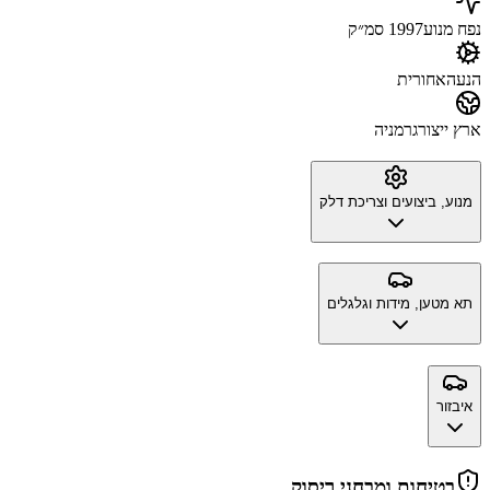
נפח מנוע
1997 סמ״ק
הנעה
אחורית
ארץ ייצור
גרמניה
מנוע, ביצועים וצריכת דלק
תא מטען, מידות וגלגלים
איבזור
בטיחות ומבחני ריסוק