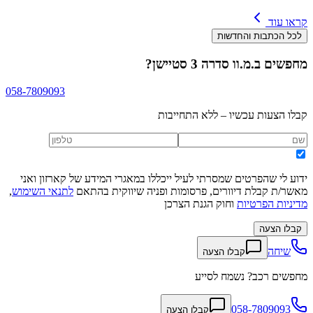
קראו עוד
לכל הכתבות והחדשות
מחפשים
ב.מ.וו סדרה 3 סטיישן
?
058-7809093
קבלו הצעות עכשיו – ללא התחייבות
ידוע לי שהפרטים שמסרתי לעיל ייכללו במאגרי המידע של קארזון ואני
מאשר/ת קבלת דיוורים, פרסומות ופניה שיווקית בהתאם
לתנאי השימוש
,
מדיניות הפרטיות
וחוק הגנת הצרכן
קבלו הצעה
שיחה
קבלו הצעה
מחפשים רכב? נשמח לסייע
058-7809093
קבלו הצעה