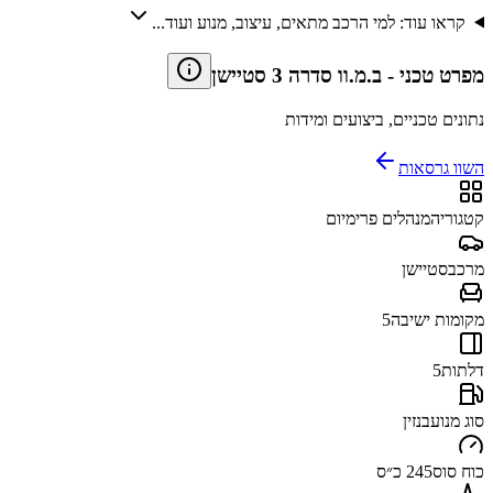
קראו עוד: למי הרכב מתאים, עיצוב, מנוע ועוד...
מפרט טכני
-
ב.מ.וו סדרה 3 סטיישן
נתונים טכניים, ביצועים ומידות
השוו גרסאות
קטגוריה
מנהלים פרימיום
מרכב
סטיישן
מקומות ישיבה
5
דלתות
5
סוג מנוע
בנזין
כוח סוס
245 כ״ס