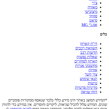
צ'רי
מאזדה
מיצובישי
סוזוקי
סיאט
אמ.ג'י MG
כלים
דו"ח קארזון
השוואת רכבים
חדשות רכב
שאלות נפוצות
קארזון לסוחרים
מחשבוני אגרות
אודות
צור קשר
תנאי שימוש
נגישות
מדיניות פרטיות
דווח שגיאה
*המידע המוצג באתר הינו מידע כללי בלבד שנאסף ממקורות פומביים
שונים. המידע עלול להכיל שגיאות, ליקויים וחוסרים. אין במידע כדי להוות
ייעוץ ו/או המלצה לרכב כלשהו. השימוש באתר כפוף
לתנאי השימוש
©