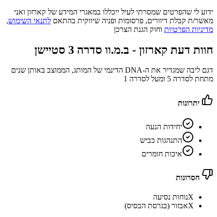
ידוע לי שהפרטים שמסרתי לעיל ייכללו במאגרי המידע של קארזון ואני
מאשר/ת קבלת דיוורים, פרסומות ופניה שיווקית בהתאם
לתנאי השימוש
,
מדיניות הפרטיות
וחוק הגנת הצרכן
חוות דעת קארזון -
ב.מ.וו סדרה 3 סטיישן
דגם ליבה שמגדיר את ה-DNA הדינמי של המותג, הממוצב באותן שנים
מתחת לסדרה 5 ומעל לסדרה 1
יתרונות
יחידות הנעה
התנהגות כביש
איכות חומרים
חסרונות
X
נוחות נסיעה
X
אבזור (בגרסת הבסיס)