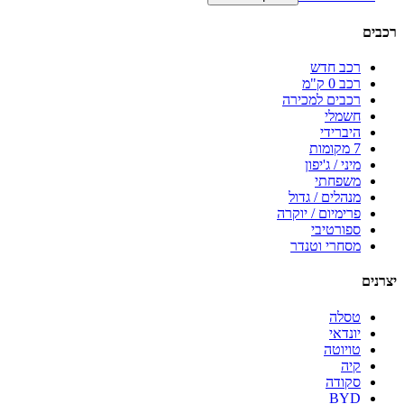
רכבים
רכב חדש
רכב 0 ק"מ
רכבים למכירה
חשמלי
היברידי
7 מקומות
מיני / ג'יפון
משפחתי
מנהלים / גדול
פרימיום / יוקרה
ספורטיבי
מסחרי וטנדר
יצרנים
טסלה
יונדאי
טויוטה
קיה
סקודה
BYD