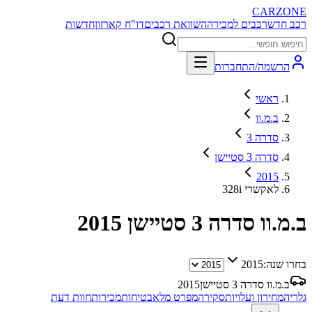
CARZONE
רכב חדש
רכבים למכירה
השוואת רכבים
דו"ח קארזון
חדשות
הרשמה/התחברות
ראשי
ב.מ.וו
סדרה 3
סדרה 3 סטיישן
2015
328i לאקשרי
ב.מ.וו סדרה 3 סטיישן
2015
בחרו שנה:
2015
ב.מ.וו סדרה 3 סטיישן
2015
גלריה
מחירון ועלויות
סקירה
מפרט מלא
בטיחות
מכירות
חוות דעת