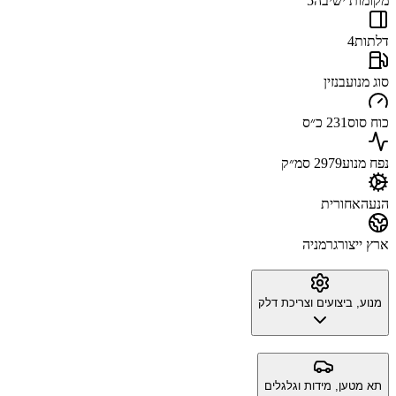
מקומות ישיבה
5
דלתות
4
סוג מנוע
בנזין
כוח סוס
231 כ״ס
נפח מנוע
2979 סמ״ק
הנעה
אחורית
ארץ ייצור
גרמניה
מנוע, ביצועים וצריכת דלק
תא מטען, מידות וגלגלים