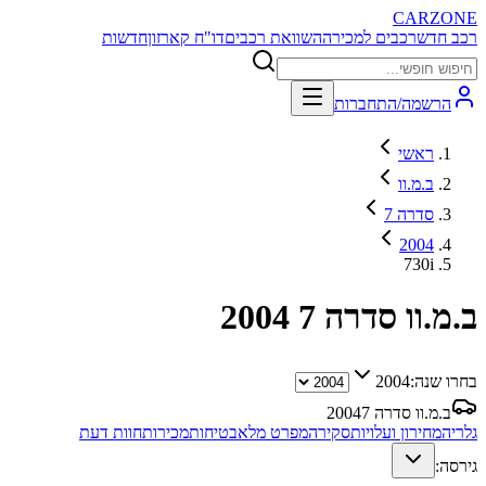
CARZONE
רכב חדש
רכבים למכירה
השוואת רכבים
דו"ח קארזון
חדשות
הרשמה/התחברות
ראשי
ב.מ.וו
סדרה 7
2004
730i
ב.מ.וו סדרה 7
2004
בחרו שנה:
2004
ב.מ.וו סדרה 7
2004
גלריה
מחירון ועלויות
סקירה
מפרט מלא
בטיחות
מכירות
חוות דעת
גירסה: