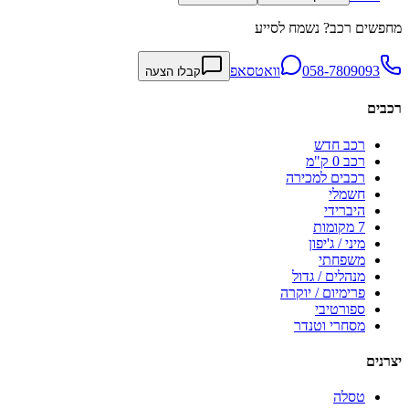
מחפשים רכב? נשמח לסייע
058-7809093
וואטסאפ
קבלו הצעה
רכבים
רכב חדש
רכב 0 ק"מ
רכבים למכירה
חשמלי
היברידי
7 מקומות
מיני / ג'יפון
משפחתי
מנהלים / גדול
פרימיום / יוקרה
ספורטיבי
מסחרי וטנדר
יצרנים
טסלה