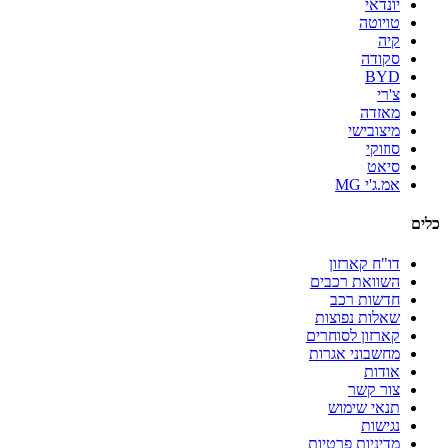
יונדאי
טויוטה
קיה
סקודה
BYD
צ'רי
מאזדה
מיצובישי
סוזוקי
סיאט
אמ.ג'י MG
כלים
דו"ח קארזון
השוואת רכבים
חדשות רכב
שאלות נפוצות
קארזון לסוחרים
מחשבוני אגרות
אודות
צור קשר
תנאי שימוש
נגישות
מדיניות פרטיות