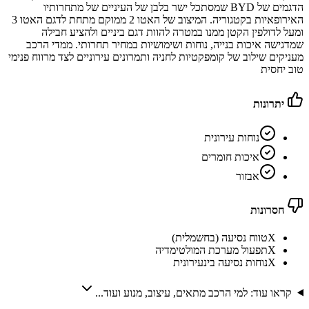
הדגמים של BYD שמסתכל ישר בלבן של העיניים של מתחרותיו
האירופאיות בקטגוריה. המיצוב של האטו 2 ממוקם מתחת לדגם האטו 3
ומעל לדולפין הקטן ממנו במטרה להוות דגם ביניים ולהציע חבילה
שמדגישה איכות בנייה, נוחות ושימושיות במחיר תחרותי. ממדי הרכב
מעניקים שילוב של קומפקטיות לחניה ותמרונים עירוניים לצד מרווח פנימי
טוב יחסית
יתרונות
נוחות עירונית
איכות חומרים
אבזור
חסרונות
X
טווח נסיעה (בחשמלית)
X
תפעול מערכת המולטימדיה
X
נוחות נסיעה בינעירונית
קראו עוד: למי הרכב מתאים, עיצוב, מנוע ועוד...