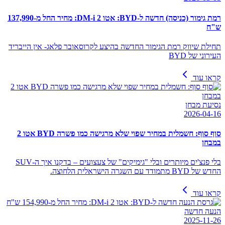
רמת גימור (כניסה) חדשה ל-BYD: אטו 2 DM-i: מחיר החל מ-137,990
ש"ח
תחילת שיווק רמת הגימור החדשה בהיצע לקרוסאובר פלאג- אין הייבריד
העירוני של BYD
קראו עוד
נסיעת מבחן
2026-04-16
סוף סוף: חשמלית במחיר שפוי שלא מרגישה כמו פשרה BYD אטו 2
במבחן
בלי פנצ'ים מיותרים ובלי "גימיקים" של צעצועים – בדקנו איך ה-SUV
החדש של BYD מתמודד עם השגרה הישראלית הלחוצה.
קראו עוד
הנעה חדשה
2025-11-26