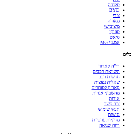
סקודה
BYD
צ'רי
מאזדה
מיצובישי
סוזוקי
סיאט
אמ.ג'י MG
כלים
דו"ח קארזון
השוואת רכבים
חדשות רכב
שאלות נפוצות
קארזון לסוחרים
מחשבוני אגרות
אודות
צור קשר
תנאי שימוש
נגישות
מדיניות פרטיות
דווח שגיאה