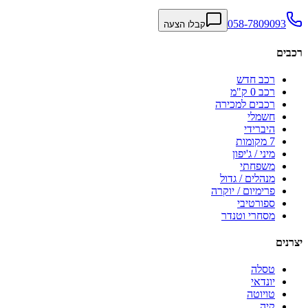
058-7809093
קבלו הצעה
רכבים
רכב חדש
רכב 0 ק"מ
רכבים למכירה
חשמלי
היברידי
7 מקומות
מיני / ג'יפון
משפחתי
מנהלים / גדול
פרימיום / יוקרה
ספורטיבי
מסחרי וטנדר
יצרנים
טסלה
יונדאי
טויוטה
קיה