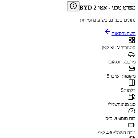
מפרט טכני
-
BYD אטו 2
נתונים טכניים, ביצועים ומידות
השוו גרסאות
קטגוריה
SUV קטן
מרכב
קרוסאובר
מקומות ישיבה
5
דלתות
5
סוג מנוע
חשמלי
כוח סוס
204 כ״ס
טווח חשמלי
430 ק״מ