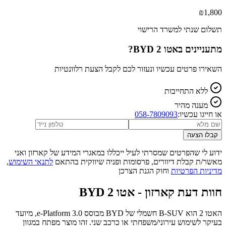
₪
1,800
תשלום שנתי למשרד הרישוי
מתעניינים ב
BYD אטו 2
?
השאירו פרטים עכשיו ונעזור לכם לקבל הצעת רלוונטיות
ללא התחייבות
מענה מהיר
או חייגו עכשיו:
058-7809093
קבלו הצעה
ידוע לי שהפרטים שמסרתי לעיל ייכללו במאגרי המידע של קארזון ואני
מאשר/ת קבלת דיוורים, פרסומות ופניה שיווקית בהתאם
לתנאי השימוש
,
מדיניות הפרטיות
וחוק הגנת הצרכן
חוות דעת קארזון -
BYD אטו 2
האטו 2 הוא B‑SUV חשמלי של BYD מבוסס e‑Platform 3.0, מיועד
בעיקר לשימוש עירוני/משפחתי או כרכב שני. זהו מוצר מפתח במגוון