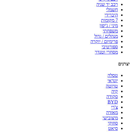
רכב יד שניה
חשמלי
היברידי
7 מקומות
מיני / ג'יפון
משפחתי
מנהלים / גדול
פרימיום / יוקרה
ספורטיבי
מסחרי וטנדר
יצרנים
טסלה
יונדאי
טויוטה
קיה
סקודה
BYD
צ'רי
מאזדה
מיצובישי
סוזוקי
סיאט