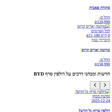
סקודה פאביה
החל מ-
₪
120,990
לכל הפרטים
0 ק"מ ₪
11,100
היברידי בנזין
טויוטה יאריס קרוס
החל מ-
₪
158,990
חדשות ומבחני דרכים על
BYD דולפין סרף
נסיעת מבחן
2025-12-24
דולפין סרף: גל חדש?