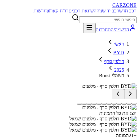
CARZONE
רכב חדש
רכב יד שניה
השוואת רכבים
דו"ח קארזון
חדשות
הרשמה/התחברות
ראשי
BYD
דולפין סרף
2025
Boost חשמלי
הצג את כל התמונות
+
21
תמונות