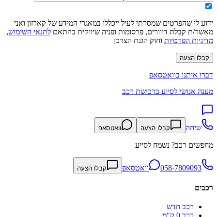
ידוע לי שהפרטים שמסרתי לעיל ייכללו במאגרי המידע של קארזון ואני
מאשר/ת קבלת דיוורים, פרסומות ופניה שיווקית בהתאם
לתנאי השימוש
,
מדיניות הפרטיות
וחוק הגנת הצרכן
קבלו הצעה
דברו איתנו בוואטסאפ
מענה אנושי לסיוע ברכישת רכב
שיחה
קבלו הצעה
וואטסאפ
מחפשים רכב? נשמח לסייע
058-7809093
וואטסאפ
קבלו הצעה
רכבים
רכב חדש
רכב 0 ק"מ