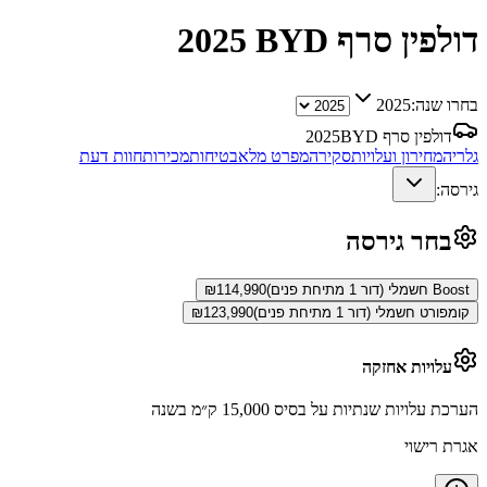
BYD דולפין סרף
2025
בחרו שנה:
2025
BYD דולפין סרף
2025
גלריה
מחירון ועלויות
סקירה
מפרט מלא
בטיחות
מכירות
חוות דעת
גירסה:
בחר גירסה
Boost חשמלי (דור 1 מתיחת פנים)
114,990
₪
קומפורט חשמלי (דור 1 מתיחת פנים)
123,990
₪
עלויות אחזקה
הערכת עלויות שנתיות על בסיס 15,000 ק״מ בשנה
אגרת רישוי