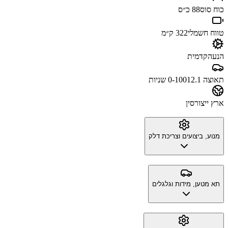
כוח סוס
88 כ״ס
טווח חשמלי
322 ק״מ
הנעה
קדמית
תאוצה 0-100
12.1 שניות
ארץ ייצור
סין
מנוע, ביצועים וצריכת דלק
תא מטען, מידות וגלגלים