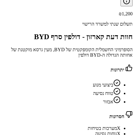
₪
1,200
תשלום שנתי למשרד הרישוי
חוות דעת קארזון -
BYD דולפין סרף
הסופרמיני החשמלית הקומפקטית של BYD, מעין גרסא מוקטנת של
אחותה הגדולה ה-BYD דולפין
יתרונות
ביצועי מנוע
טווח נסיעה
אבזור
חסרונות
X
מערכות בטיחות
X
נוחות נסיעה