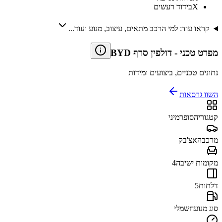
X
בידוד רעשים
קראו עוד: למי הרכב מתאים, עיצוב, מנוע ועוד...
מפרט טכני
-
BYD דולפין סרף
נתונים טכניים, ביצועים ומידות
השוו גרסאות
קטגוריה
סופרמיני
מרכב
האצ'בק
מקומות ישיבה
4
דלתות
5
סוג מנוע
חשמלי