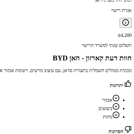
לנהג יחיד מעל גיל 30
אגרת רישוי
₪
4,200
תשלום שנתי למשרד הרישוי
חוות דעת קארזון -
BYD האן
מכונית מנהלים חשמלית בתצורת סדאן, עם עיצוב מרשים, רשימת אבזור א
יתרונות
אבזור
ביצועים
נוחות
חסרונות