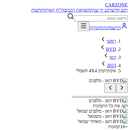
CARZONE
רכב חדש
רכב יד שניה
השוואת רכבים
דו"ח קארזון
חדשות
הרשמה/התחברות
ראשי
BYD
האן
2023
אקזקיוטיב 4X4 חשמלי
הצג את כל התמונות
+
16
תמונות