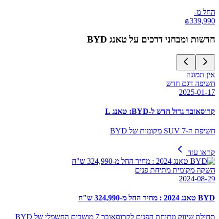
החל מ-
₪
339,990
חדשות ומבחני דרכים על
BYD טאנג
אין תמונה
חשיפה דגם חדש
2025-01-17
קרוסאובר גדול חדש ל-BYD: טאנג L
חשיפת ה-SUV 7 מקומות של BYD
קראו עוד
השקה מקומית מתיחת פנים
2024-08-29
BYD טאנג 2024 : מחיר החל מ-324,990 ש"ח
תחילת שיווק מתיחת הפנים לקרוסאובר 7 מושבים החשמלי של BYD