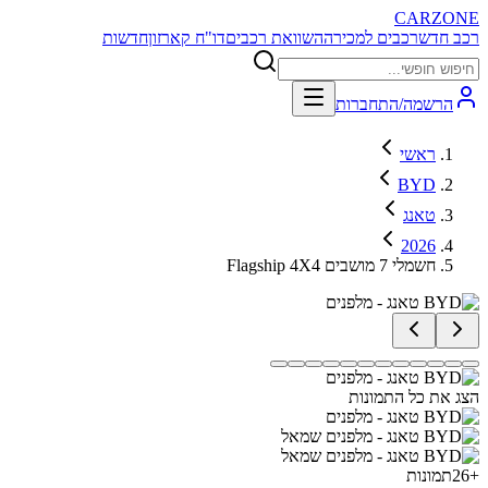
CARZONE
רכב חדש
רכבים למכירה
השוואת רכבים
דו"ח קארזון
חדשות
הרשמה/התחברות
ראשי
BYD
טאנג
2026
Flagship 4X4 חשמלי 7 מושבים
הצג את כל התמונות
+
26
תמונות