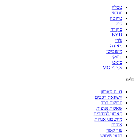
טסלה
יונדאי
טויוטה
קיה
סקודה
BYD
צ'רי
מאזדה
מיצובישי
סוזוקי
סיאט
אמ.ג'י MG
כלים
דו"ח קארזון
השוואת רכבים
חדשות רכב
שאלות נפוצות
קארזון לסוחרים
מחשבוני אגרות
אודות
צור קשר
תנאי שימוש