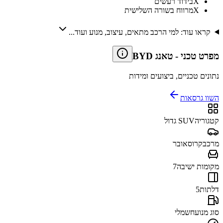
X
בידוד רעשים
X
מרווח בשורה השלישית
קראו עוד: למי הרכב מתאים, עיצוב, מנוע ועוד...
מפרט טכני
-
BYD טאנג
נתונים טכניים, ביצועים ומידות
השוו גרסאות
קטגוריה
SUV גדול
מרכב
קרוסאובר
מקומות ישיבה
7
דלתות
5
סוג מנוע
חשמלי