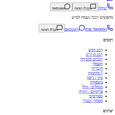
שיחה
קבלו הצעה
וואטסאפ
מחפשים רכב? נשמח לסייע
058-7809093
וואטסאפ
קבלו הצעה
רכבים
רכב חדש
רכב 0 ק"מ
רכבים למכירה
חשמלי
היברידי
7 מקומות
מיני / ג'יפון
משפחתי
מנהלים / גדול
פרימיום / יוקרה
ספורטיבי
מסחרי וטנדר
יצרנים