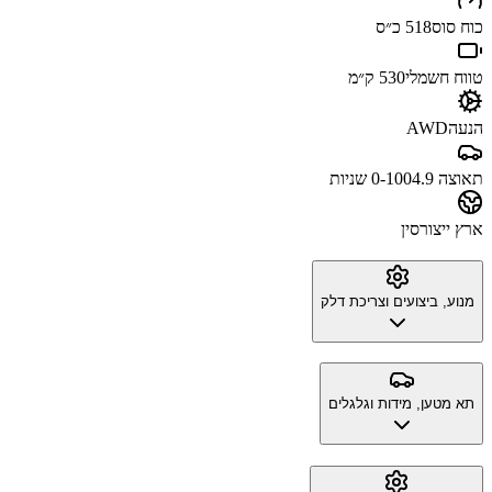
כוח סוס
518 כ״ס
טווח חשמלי
530 ק״מ
הנעה
AWD
תאוצה 0-100
4.9 שניות
ארץ ייצור
סין
מנוע, ביצועים וצריכת דלק
תא מטען, מידות וגלגלים