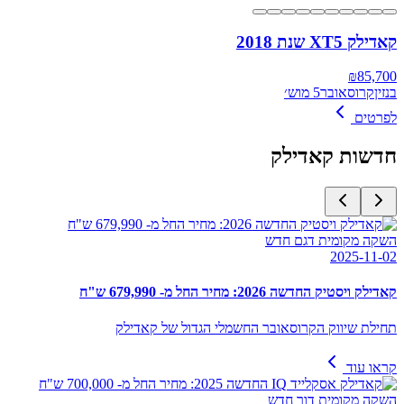
קאדילק XT5 שנת 2018
₪
85,700
בנזין
קרוסאובר
5 מוש׳
לפרטים
חדשות
קאדילק
השקה מקומית דגם חדש
2025-11-02
קאדילק ויסטיק החדשה 2026: מחיר החל מ- 679,990 ש"ח
תחילת שיווק הקרוסאובר החשמלי הגדול של קאדילק
קראו עוד
השקה מקומית דור חדש