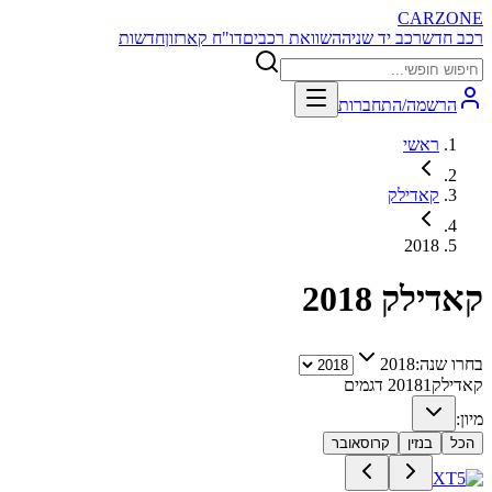
CARZONE
רכב חדש
רכב יד שניה
השוואת רכבים
דו"ח קארזון
חדשות
הרשמה/התחברות
ראשי
קאדילק
2018
קאדילק
2018
בחרו שנה:
2018
קאדילק
1
2018
דגמים
מיון:
הכל
בנזין
קרוסאובר