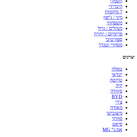
חשמלי
היברידי
7 מקומות
מיני / ג'יפון
משפחתי
מנהלים / גדול
פרימיום / יוקרה
ספורטיבי
מסחרי וטנדר
יצרנים
טסלה
יונדאי
טויוטה
קיה
סקודה
BYD
צ'רי
מאזדה
מיצובישי
סוזוקי
סיאט
אמ.ג'י MG