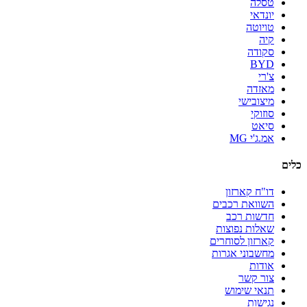
טסלה
יונדאי
טויוטה
קיה
סקודה
BYD
צ'רי
מאזדה
מיצובישי
סוזוקי
סיאט
אמ.ג'י MG
כלים
דו"ח קארזון
השוואת רכבים
חדשות רכב
שאלות נפוצות
קארזון לסוחרים
מחשבוני אגרות
אודות
צור קשר
תנאי שימוש
נגישות