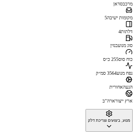
מרכב
סדאן
מקומות ישיבה
5
דלתות
4
סוג מנוע
בנזין
כוח סוס
255 כ״ס
נפח מנוע
3564 סמ״ק
הנעה
אחורית
ארץ ייצור
ארה"ב
מנוע, ביצועים וצריכת דלק