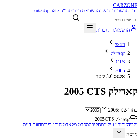
CARZONE
רכב חדש
רכב יד שניה
השוואת רכבים
דו"ח קארזון
חדשות
הרשמה/התחברות
ראשי
קאדילק
CTS
2005
אלגנס 3.6 ליטר
קאדילק CTS
2005
בחרו שנה:
2005
קאדילק CTS
2005
גלריה
מחירון ועלויות
סקירה
מפרט מלא
בטיחות
מכירות
חוות דעת
גירסה: