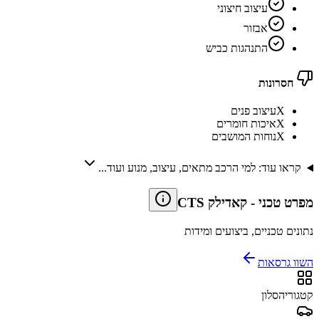
עיצוב חיצוני
אבזור
התנהגות כביש
חסרונות
X
עיצוב פנים
X
איכות חומרים
X
נוחות המושבים
קראו עוד: למי הרכב מתאים, עיצוב, מנוע ועוד...
מפרט טכני
-
קאדילק CTS
נתונים טכניים, ביצועים ומידות
השוו גרסאות
קטגוריה
סלון