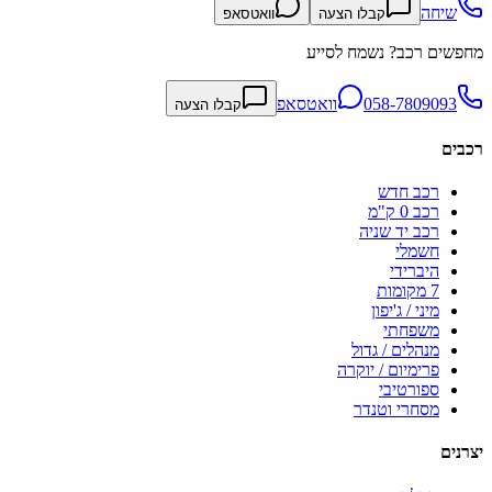
שיחה
קבלו הצעה
וואטסאפ
מחפשים רכב? נשמח לסייע
058-7809093
וואטסאפ
קבלו הצעה
רכבים
רכב חדש
רכב 0 ק"מ
רכב יד שניה
חשמלי
היברידי
7 מקומות
מיני / ג'יפון
משפחתי
מנהלים / גדול
פרימיום / יוקרה
ספורטיבי
מסחרי וטנדר
יצרנים