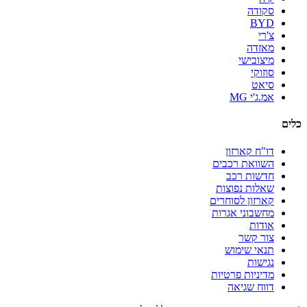
סקודה
BYD
צ'רי
מאזדה
מיצובישי
סוזוקי
סיאט
אמ.ג'י MG
כלים
דו"ח קארזון
השוואת רכבים
חדשות רכב
שאלות נפוצות
קארזון לסוחרים
מחשבוני אגרות
אודות
צור קשר
תנאי שימוש
נגישות
מדיניות פרטיות
דווח שגיאה