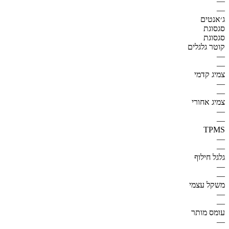
—
—
ג׳אנטים
סגסוגת
סגסוגת
קוטר גלגלים
—
—
צמיג קדמי
—
—
צמיג אחורי
—
—
TPMS
—
—
גלגל חילוף
—
—
משקל עצמי
—
—
עומס מותר
—