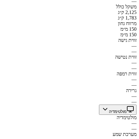
—
משקל כולל
2,125 ק״ג
1,783 ק״ג
מרווח גחון
150 מ״מ
150 מ״מ
זווית גישה
—
—
זווית נטישה
—
—
זווית רמפה
—
—
גרירה
—
—
מולטימדיה
מולטימדיה
—
—
מערכת שמע