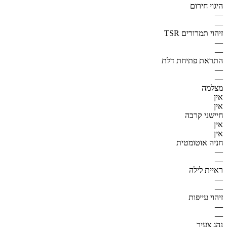
היגוי חירום
—
—
זיהוי תמרורים TSR
—
—
התראת פתיחת דלת
—
—
מצלמה
אין
אין
חיישני קרבה
אין
אין
חניה אוטומטית
—
—
ראיית לילה
—
—
זיהוי עייפות
—
—
נהג צעיר