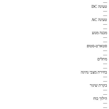
—
טעינה DC
—
—
טעינה AC
—
—
מבנה מנוע
—
—
סטארט-סטופ
—
—
מתלים
—
—
בחירת מצבי נהיגה
—
—
בקרת שיגור
—
—
הילוך כוח
—
—