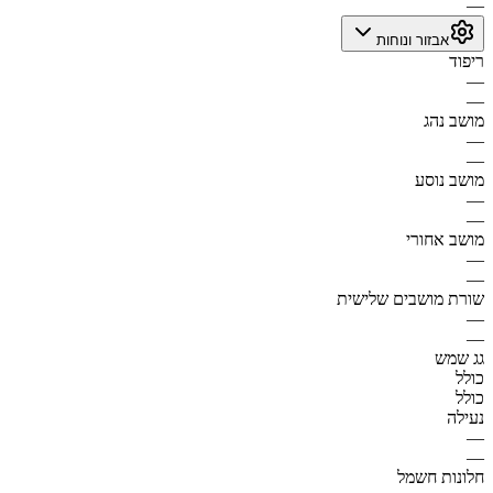
—
אבזור ונוחות
ריפוד
—
—
מושב נהג
—
—
מושב נוסע
—
—
מושב אחורי
—
—
שורת מושבים שלישית
—
—
גג שמש
כולל
כולל
נעילה
—
—
חלונות חשמל