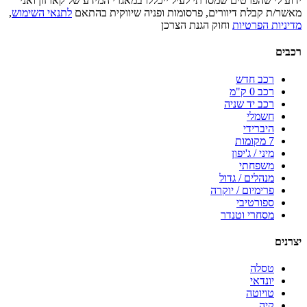
ידוע לי שהפרטים שמסרתי לעיל ייכללו במאגרי המידע של קארזון ואני
מאשר/ת קבלת דיוורים, פרסומות ופניה שיווקית בהתאם
לתנאי השימוש
,
מדיניות הפרטיות
וחוק הגנת הצרכן
רכבים
רכב חדש
רכב 0 ק"מ
רכב יד שניה
חשמלי
היברידי
7 מקומות
מיני / ג'יפון
משפחתי
מנהלים / גדול
פרימיום / יוקרה
ספורטיבי
מסחרי וטנדר
יצרנים
טסלה
יונדאי
טויוטה
קיה