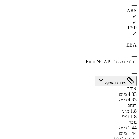
—
ABS
✓
✓
ESP
✓
—
EBA
—
—
כוכבי בטיחות Euro NCAP
—
—
מידות ומשקל
אורך
4.83 מ״מ
4.83 מ״מ
רוחב
1.8 מ״מ
1.8 מ״מ
גובה
1.44 מ״מ
1.44 מ״מ
בסיס גלגלים