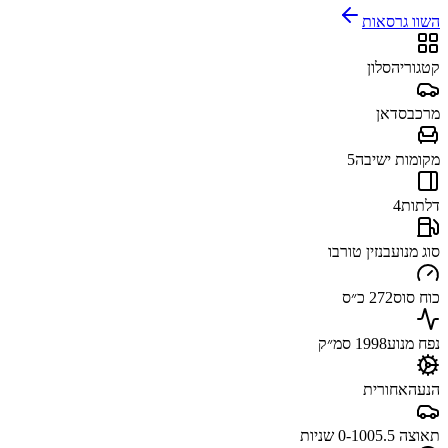
השוו גרסאות
קטגוריה
סלון
מרכב
סדאן
מקומות ישיבה
5
דלתות
4
סוג מנוע
בנזין טורבו
כוח סוס
272 כ״ס
נפח מנוע
1998 סמ״ק
הנעה
אחורית
תאוצה 0-100
5.5 שניות