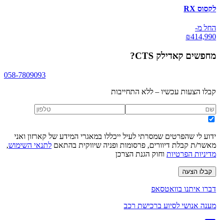
לקסוס RX
החל מ-
₪
414,990
מחפשים
קאדילק CTS
?
058-7809093
קבלו הצעות עכשיו – ללא התחייבות
ידוע לי שהפרטים שמסרתי לעיל ייכללו במאגרי המידע של קארזון ואני
מאשר/ת קבלת דיוורים, פרסומות ופניה שיווקית בהתאם
לתנאי השימוש
,
מדיניות הפרטיות
וחוק הגנת הצרכן
קבלו הצעה
דברו איתנו בוואטסאפ
מענה אנושי לסיוע ברכישת רכב