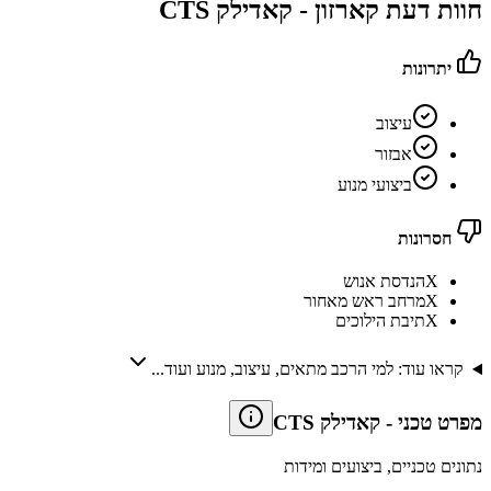
חוות דעת קארזון -
קאדילק CTS
יתרונות
עיצוב
אבזור
ביצועי מנוע
חסרונות
X
הנדסת אנוש
X
מרחב ראש מאחור
X
תיבת הילוכים
קראו עוד: למי הרכב מתאים, עיצוב, מנוע ועוד...
מפרט טכני
-
קאדילק CTS
נתונים טכניים, ביצועים ומידות