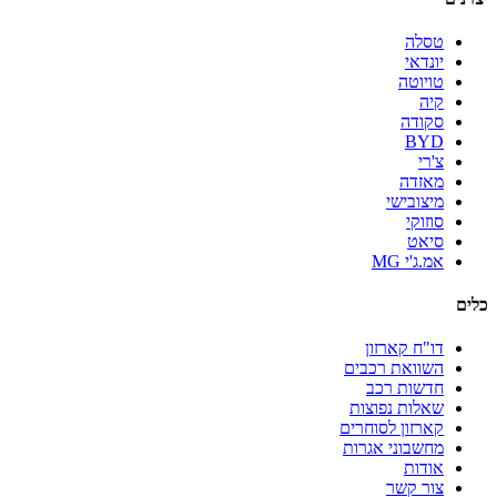
טסלה
יונדאי
טויוטה
קיה
סקודה
BYD
צ'רי
מאזדה
מיצובישי
סוזוקי
סיאט
אמ.ג'י MG
כלים
דו"ח קארזון
השוואת רכבים
חדשות רכב
שאלות נפוצות
קארזון לסוחרים
מחשבוני אגרות
אודות
צור קשר