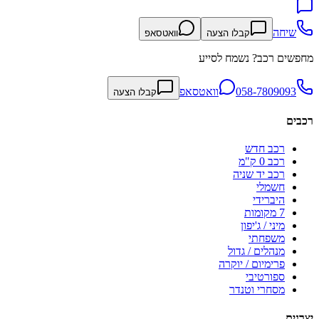
שיחה
קבלו הצעה
וואטסאפ
מחפשים רכב? נשמח לסייע
058-7809093
וואטסאפ
קבלו הצעה
רכבים
רכב חדש
רכב 0 ק"מ
רכב יד שניה
חשמלי
היברידי
7 מקומות
מיני / ג'יפון
משפחתי
מנהלים / גדול
פרימיום / יוקרה
ספורטיבי
מסחרי וטנדר
יצרנים