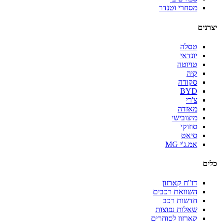
מסחרי וטנדר
יצרנים
טסלה
יונדאי
טויוטה
קיה
סקודה
BYD
צ'רי
מאזדה
מיצובישי
סוזוקי
סיאט
אמ.ג'י MG
כלים
דו"ח קארזון
השוואת רכבים
חדשות רכב
שאלות נפוצות
קארזון לסוחרים