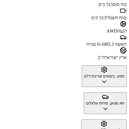
כוח סוס
515 כ״ס
טווח חשמלי
513 ק״מ
הנעה
AWD
תאוצה 0-100
5.3 שניות
ארץ ייצור
ארה"ב
מנוע, ביצועים וצריכת דלק
תא מטען, מידות וגלגלים