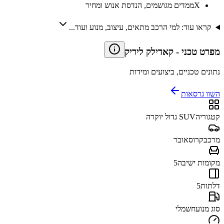
X
ממדים מגושמים, הנדסת אנוש ומחיר
קראו עוד: למי הרכב מתאים, עיצוב, מנוע ועוד...
מפרט טכני
-
קאדילק ליריק
נתונים טכניים, ביצועים ומידות
השוו גרסאות
קטגוריה
SUV גדול יוקרה
מרכב
קרוסאובר
מקומות ישיבה
5
דלתות
5
סוג מנוע
חשמלי