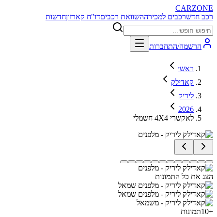
CARZONE
רכב חדש
רכבים למכירה
השוואת רכבים
דו"ח קארזון
חדשות
הרשמה/התחברות
ראשי
קאדילק
ליריק
2026
לאקשרי 4X4 חשמלי
הצג את כל התמונות
+
10
תמונות