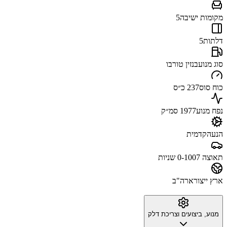
מקומות ישיבה
5
דלתות
5
סוג מנוע
בנזין טורבו
כוח סוס
237 כ״ס
נפח מנוע
1977 סמ״ק
הנעה
קדמית
תאוצה 0-100
7 שניות
ארץ ייצור
ארה"ב
מנוע, ביצועים וצריכת דלק