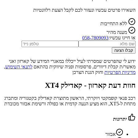
השאירו פרטים עכשיו ונעזור לכם לקבל הצעת רלוונטיות
ללא התחייבות
מענה מהיר
או חייגו עכשיו:
058-7809093
קבלו הצעה
ידוע לי שהפרטים שמסרתי לעיל ייכללו במאגרי המידע של קארזון ואני
מאשר/ת קבלת דיוורים, פרסומות ופניה שיווקית בהתאם
לתנאי השימוש
,
מדיניות הפרטיות
וחוק הגנת הצרכן
חוות דעת קארזון -
קאדילק XT4
רכב פנאי קופמקטי ויוקרתי, הראשון מתוצרת קאדילק בקטגוריה ומתברג
מתחת ל-XT5, הוא מציע הנעה קדמית או כפולה ורשימת אבזור מכובדת
יתרונות
אבזור