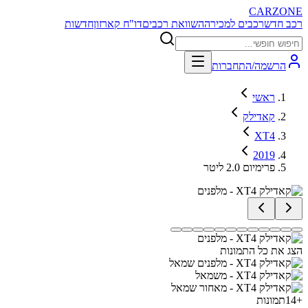
CARZONE
רכב חדש
רכבים למכירה
השוואת רכבים
דו"ח קארזון
חדשות
הרשמה/התחברות
ראשי
קאדילק
XT4
2019
פרימיום 2.0 ליטר
הצג את כל התמונות
+
14
תמונות