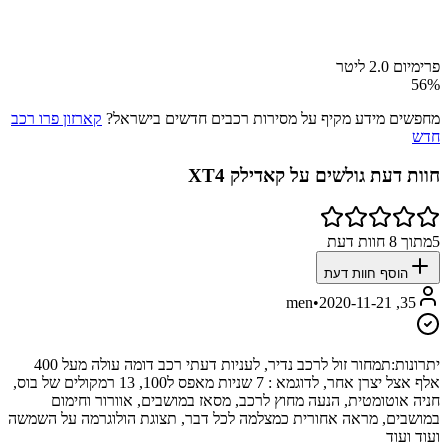
פרימיום 2.0 ליטר
56
%
מחפשים מידע מקיף על מסירות רכבים חדשים בישראל?
קארזון פרו רכב
חדש
חוות דעת גולשים על
קאדילק XT4
5
מתוך
8
חוות דעת
הוסף חוות דעת
•
2020-11-21
35, men
יתרונות:
תמחור זול לרכב נדיר, לעניות דעתי רכב דומה עולה מעל 400
אלף אצל יצרן אחר, לדוגמא : 7 שניות מאפס ל100, 13 רמקולים של בוס,
חניה אוטומטית, הנעה מחוץ לרכב, מסאז במושבים, אוורור וחימום
במושבים, מראה אחורית כמצלמה לכל דבר, תצוגת הולוגרמה על השמשה
ועוד ועוד