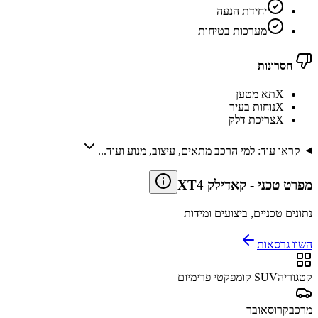
יחידת הנעה
מערכות בטיחות
חסרונות
X
תא מטען
X
נוחות בעיר
X
צריכת דלק
קראו עוד: למי הרכב מתאים, עיצוב, מנוע ועוד...
מפרט טכני
-
קאדילק XT4
נתונים טכניים, ביצועים ומידות
השוו גרסאות
קטגוריה
SUV קומפקטי פרימיום
מרכב
קרוסאובר