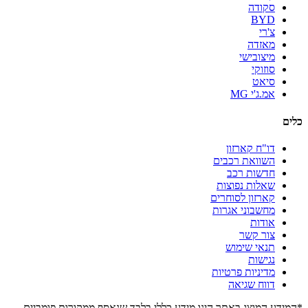
סקודה
BYD
צ'רי
מאזדה
מיצובישי
סוזוקי
סיאט
אמ.ג'י MG
כלים
דו"ח קארזון
השוואת רכבים
חדשות רכב
שאלות נפוצות
קארזון לסוחרים
מחשבוני אגרות
אודות
צור קשר
תנאי שימוש
נגישות
מדיניות פרטיות
דווח שגיאה
*המידע המוצג באתר הינו מידע כללי בלבד שנאסף ממקורות פומביים