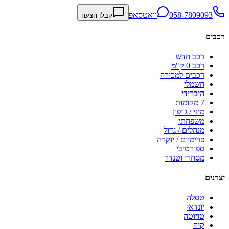
058-7809093
וואטסאפ
קבלו הצעה
רכבים
רכב חדש
רכב 0 ק"מ
רכבים למכירה
חשמלי
היברידי
7 מקומות
מיני / ג'יפון
משפחתי
מנהלים / גדול
פרימיום / יוקרה
ספורטיבי
מסחרי וטנדר
יצרנים
טסלה
יונדאי
טויוטה
קיה