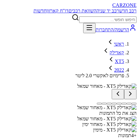
CARZONE
רכב חדש
רכב יד שניה
השוואת רכבים
דו"ח קארזון
חדשות
הרשמה/התחברות
ראשי
קאדילק
XT5
2022
פרימיום לאקשרי 2.0 ליטר
הצג את כל התמונות
+
4
תמונות