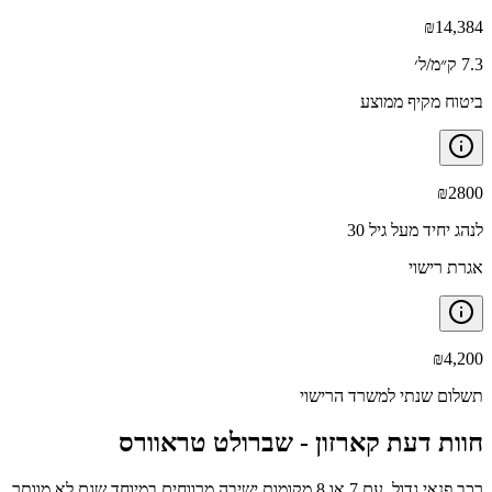
₪
14,384
7.3 ק״מ/ל׳
ביטוח מקיף ממוצע
₪
2800
לנהג יחיד מעל גיל 30
אגרת רישוי
₪
4,200
תשלום שנתי למשרד הרישוי
חוות דעת קארזון -
שברולט טראוורס
רכב פנאי גדול, עם 7 או 8 מקומות ישיבה מרווחים במיוחד שגם לא מוותר