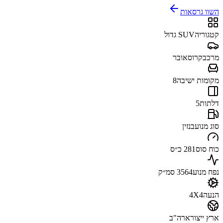
השוו גרסאות
קטגוריה
SUV גדול
מרכב
קרוסאובר
מקומות ישיבה
8
דלתות
5
סוג מנוע
בנזין
כוח סוס
281 כ״ס
נפח מנוע
3564 סמ״ק
הנעה
4X4
ארץ ייצור
ארה"ב