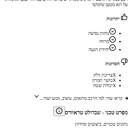
על תא מטען שימושי
יתרונות
נוחות נסיעה
מרווח
יחידת הנעה
חסרונות
X
צריכת דלק
X
כושר תמרון
X
יכולת שטח
קראו עוד: למי הרכב מתאים, עיצוב, מנוע ועוד...
מפרט טכני
-
שברולט טראוורס
נתונים טכניים, ביצועים ומידות