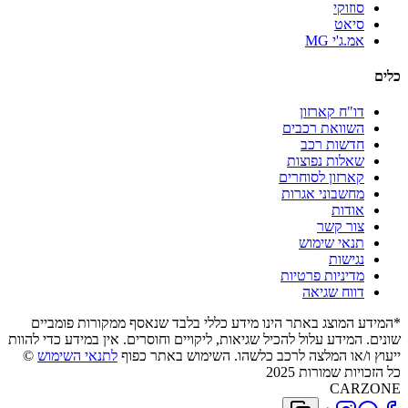
סוזוקי
סיאט
אמ.ג'י MG
כלים
דו"ח קארזון
השוואת רכבים
חדשות רכב
שאלות נפוצות
קארזון לסוחרים
מחשבוני אגרות
אודות
צור קשר
תנאי שימוש
נגישות
מדיניות פרטיות
דווח שגיאה
*המידע המוצג באתר הינו מידע כללי בלבד שנאסף ממקורות פומביים
שונים. המידע עלול להכיל שגיאות, ליקויים וחוסרים. אין במידע כדי להוות
ייעוץ ו/או המלצה לרכב כלשהו. השימוש באתר כפוף
לתנאי השימוש
©
כל הזכויות שמורות 2025
CARZONE