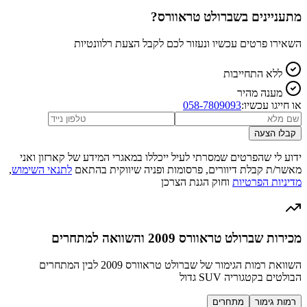
מתעניינים ב
שברולט טראוורס
?
השאירו פרטים עכשיו ונעזור לכם לקבל הצעת רלוונטיות
ללא התחייבות
מענה מהיר
או חייגו עכשיו:
058-7809093
קבלו הצעה
ידוע לי שהפרטים שמסרתי לעיל ייכללו במאגרי המידע של קארזון ואני
מאשר/ת קבלת דיוורים, פרסומות ופניה שיווקית בהתאם
לתנאי השימוש
,
מדיניות הפרטיות
וחוק הגנת הצרכן
מכירות שברולט טראוורס 2009 והשוואה למתחרים
השוואת רמות הגימור של שברולט טראוורס 2009 לבין המתחרים
הבולטים בקטגוריה SUV גדול
רמות גימור
מתחרים