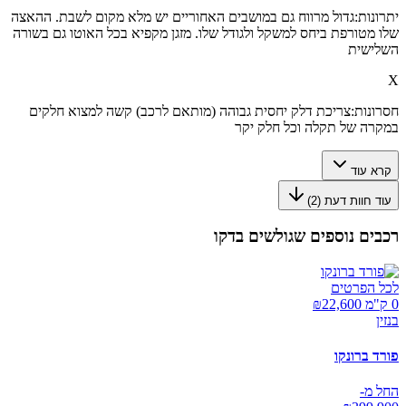
יתרונות:
גדול מרווח גם במושבים האחוריים יש מלא מקום לשבת. ההאצה
שלו מטורפת ביחס למשקל ולגודל שלו. מזגן מקפיא בכל האוטו גם בשורה
השלישית
X
חסרונות:
צריכת דלק יחסית גבוהה (מותאם לרכב) קשה למצוא חלקים
במקרה של תקלה וכל חלק יקר
קרא עוד
עוד חוות דעת (
2
)
רכבים נוספים שגולשים בדקו
לכל הפרטים
0 ק"מ ₪
22,600
בנזין
פורד ברונקו
החל מ-