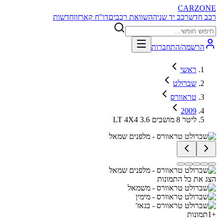
CARZONE
רכב חדש
רכב יד שניה
השוואת רכבים
דו"ח קארזון
חדשות
הרשמה/התחברות
ראשי
שברולט
טראוורס
2009
LT 4X4 3.6 ליטר 8 מושבים
הצג את כל התמונות
+
1
תמונות