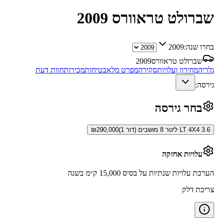
שברולט טראוורס
2009
בחרו שנה:
2009
שברולט טראוורס
2009
גלריה
מחירון ועלויות
סקירה
מפרט מלא
בטיחות
מכירות
חוות דעת
גירסה:
בחר גירסה
LT 4X4 3.6 ליטר 8 מושבים (דור 1)
290,000
₪
עלויות אחזקה
הערכת עלויות שנתיות על בסיס 15,000 ק״מ בשנה
צריכת דלק