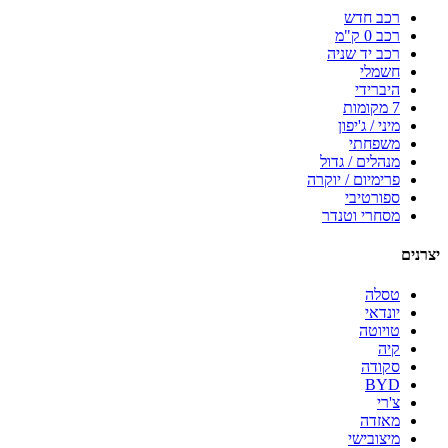
רכב חדש
רכב 0 ק"מ
רכב יד שניה
חשמלי
היברידי
7 מקומות
מיני / ג'יפון
משפחתי
מנהלים / גדול
פרימיום / יוקרה
ספורטיבי
מסחרי וטנדר
יצרנים
טסלה
יונדאי
טויוטה
קיה
סקודה
BYD
צ'רי
מאזדה
מיצובישי