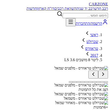
CARZONE
רכב חדש
רכב יד שניה
השוואת רכבים
דו"ח קארזון
חדשות
הרשמה/התחברות
ראשי
שברולט
טראוורס
2017
LS 3.6 ליטר 8 מושבים
הצג את כל התמונות
+
6
תמונות