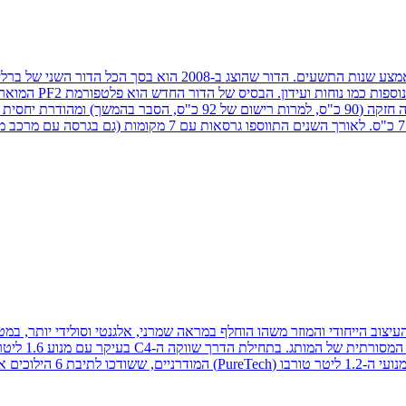
המסחרית הקטנה הפופולרית מסוגה, מי שהמציאה את הקטגוריה מחדש ב
קורי. העיצוב הייחודי והמוזר משהו הוחלף במראה שמרני, אלגנטי וסולידי יות
הפנים (ולקראת 2015), עבר