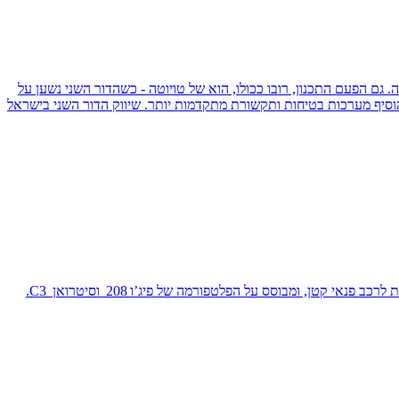
לראשונה. גם הפעם התכנון, רובו ככולו, הוא של טויוטה - כשהדור השני נשען על
וסיף מערכות בטיחות ותקשורת מתקדמות יותר. שיווק הדור השני בישראל
סיטרואן C4 קקטוס הוצג לראשונה בשנת 2014 ונועד לייצג את רוח החדשנות היצירתית של סיטרואן. במבנהו, הקקטוס הוא שילוב בין האצ’בק משפחתית לרכב פנאי קטן, ומבוסס על הפלטפורמה של פיג’ו 208 וסיטרואן C3.