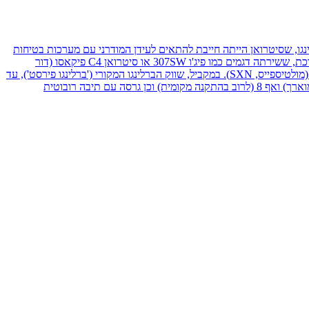
אמצע שנות התשעים. הדור שהוצג ב-2008 הוא בסך הכל הדור השני של ברלינגו, שסיטרואן הייתה חייבת להתאים לעידן המודרני עם מערכות בטיחות
מתקדמות יותר (כמו בקרת יציבות או כריות אוויר מרובות, למשל) ואיכויות נוספות כמו נוחות ועידון. הבסיס של הדור החדש הוא פלטפורמת PF2 המוארכת, ששירתה דגמים כמו פיג'ו 307SW או סיטרואן C4 פיקאסו (דור
ראשון). שיווק הדור השני של ברלינגו בישראל החל בתחילת 2009 רק בגרסה חזקה (90 כ"ס, למרות רישום של 92 כ"ס, הסבר בהמשך) ומהודרת יחסית (מולטיספייס, SXN). במקביל, שווק הברלינגו המקורי ('ברלינגו פירסט'), עד
2011. מתחילת 2012 הוצע גם הדור השני של ברלינגו בגרסה בסיסית, עם 75 כ"ס. לאורך השנים התווספו גרסאות עם 7 מקומות (גם בגרסה עם מרכב מוארך) ואף 8 (לרוב בהתקנה מקומית) וכן גרסה עם תיבה רובוטית