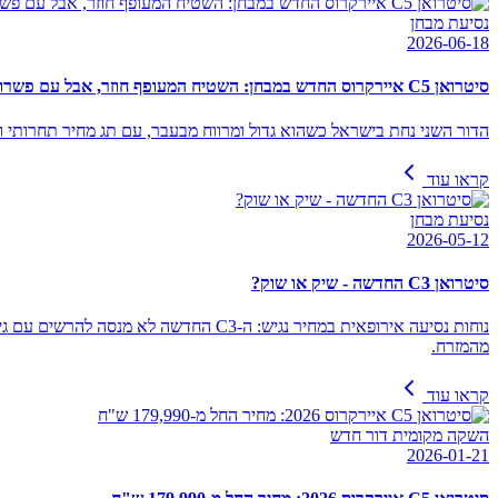
נסיעת מבחן
2026-06-18
סיטרואן C5 איירקרוס החדש במבחן: השטיח המעופף חוזר, אבל עם פשרות
הדור השני נחת בישראל כשהוא גדול ומרווח מבעבר, עם תג מחיר תחרותי ותא מטען ענקי. לקחנו את גרסת ה-Max ההיברידית-מתונה כדי
קראו עוד
נסיעת מבחן
2026-05-12
סיטרואן C3 החדשה - שיק או שוק?
נוחות נסיעה אירופאית במחיר נגיש: ה-
מהמזרח.
קראו עוד
השקה מקומית דור חדש
2026-01-21