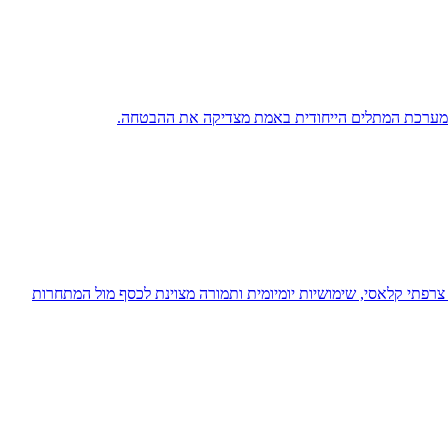
חשוב – ריחוף צרפתי קלאסי, שימושיות יומיומית ותמורה מצוינת לכסף מול המתחרות