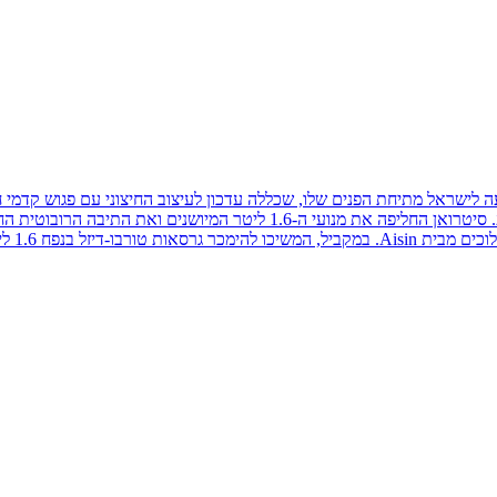
ן בעל עיצוב קופסתי ייחודי שהוצג במקור ב-2009. בשנת 2013 הגיעה לישראל מתיחת הפנים שלו, שכללה עדכון
(110 כ"