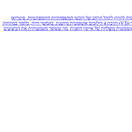
ר, במטרה לקרוץ לקהל הרחב של רוכשי המשפחתיות הקומפקטיות. סיטרואן
שמה בדגם הזה דגש רב על איכות החומרים, בידוד הרעשים ונוחות הנסיעה המסורתית של המותג. בתחילת הדרך שווקה ה-C4 בעיקר עם מנוע 1.6 ליטר (VTi) ותיבת 4 הילוכים אוטומטית מיושנת. בהמשך חייה, כלומר במתיחת
ה מהפכה מתחת למכסה המנוע כשקיבלה את מנועי ה-1.2 ליטר טורבו (PureTech) המודרניים, ששודכו לתיבת 6 הילוכים אוטומטית מוצלחת של אייסין היפנית, מה ששיפר משמעותית את הביצועים