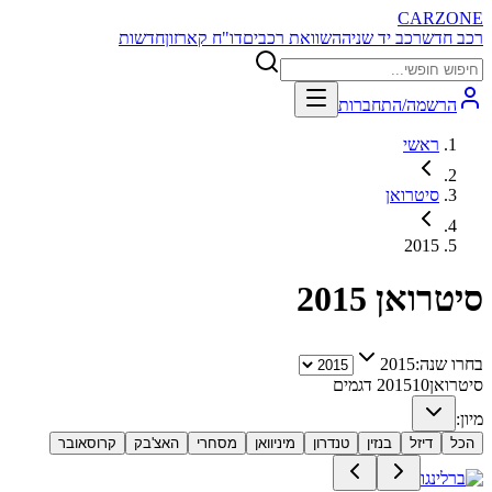
CARZONE
רכב חדש
רכב יד שניה
השוואת רכבים
דו"ח קארזון
חדשות
הרשמה/התחברות
ראשי
סיטרואן
2015
סיטרואן
2015
בחרו שנה:
2015
סיטרואן
10
2015
דגמים
מיון:
הכל
דיזל
בנזין
טנדרון
מיניוואן
מסחרי
האצ'בק
קרוסאובר