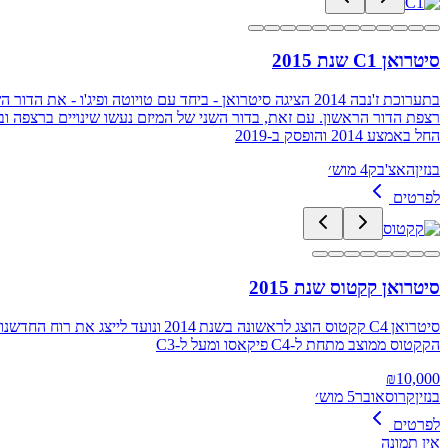
סיטרואן C1 שנת 2015
בתערוכת ז'נבה 2014 הציגה סיטרואן - ביחד עם טויוטה ופיג
רצפת הדור הראשון. עם זאת, בדור השני של המיזם נעשו שינויים ברצפה 
החל באמצע 2014 והופסק ב-2019
בנזין
האצ'בק
4 מוש׳
לפרטים
סיטרואן קקטוס שנת 2015
הקקטוס ממוצב מתחת ל-C4 פיקאסו ומעל ל-C3
₪
10,000
בנזין
קרוסאובר
5 מוש׳
לפרטים
אין תמונה