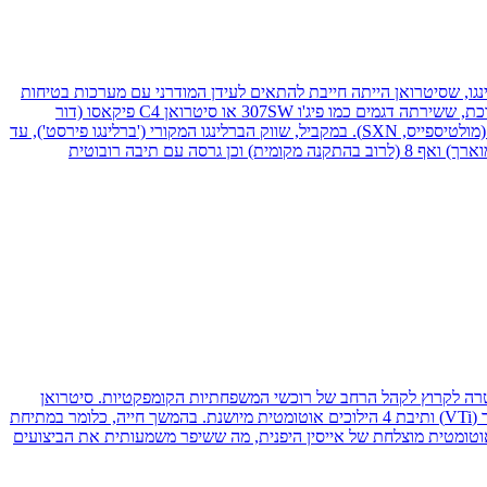
אמצע שנות התשעים. הדור שהוצג ב-2008 הוא בסך הכל הדור השני של ברלינגו, שסיטרואן הייתה חייבת להתאים לעידן המודרני עם מערכות בטיחות
מתקדמות יותר (כמו בקרת יציבות או כריות אוויר מרובות, למשל) ואיכויות נוספות כמו נוחות ועידון. הבסיס של הדור החדש הוא פלטפורמת PF2 המוארכת, ששירתה דגמים כמו פיג'ו 307SW או סיטרואן C4 פיקאסו (דור
ראשון). שיווק הדור השני של ברלינגו בישראל החל בתחילת 2009 רק בגרסה חזקה (90 כ"ס, למרות רישום של 92 כ"ס, הסבר בהמשך) ומהודרת יחסית (מולטיספייס, SXN). במקביל, שווק הברלינגו המקורי ('ברלינגו פירסט'), עד
2011. מתחילת 2012 הוצע גם הדור השני של ברלינגו בגרסה בסיסית, עם 75 כ"ס. לאורך השנים התווספו גרסאות עם 7 מקומות (גם בגרסה עם מרכב מוארך) ואף 8 (לרוב בהתקנה מקומית) וכן גרסה עם תיבה רובוטית
ר, במטרה לקרוץ לקהל הרחב של רוכשי המשפחתיות הקומפקטיות. סיטרואן
שמה בדגם הזה דגש רב על איכות החומרים, בידוד הרעשים ונוחות הנסיעה המסורתית של המותג. בתחילת הדרך שווקה ה-C4 בעיקר עם מנוע 1.6 ליטר (VTi) ותיבת 4 הילוכים אוטומטית מיושנת. בהמשך חייה, כלומר במתיחת
ה מהפכה מתחת למכסה המנוע כשקיבלה את מנועי ה-1.2 ליטר טורבו (PureTech) המודרניים, ששודכו לתיבת 6 הילוכים אוטומטית מוצלחת של אייסין היפנית, מה ששיפר משמעותית את הביצועים