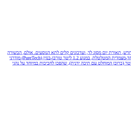
 לעיצוב החיצוני עם פגוש קדמי חדש, תאורת יום מסוג לד, ועדכונים קלים לתא הנוסעים. אולם, הבשורה
האמיתית של מתיחת הפנים הגיעה קצת מאוחר יותר ומתחת למכסה המנוע. סיטרואן החליפה את מנועי ה-1.6 ליטר המיושנים ואת התיבה הרובוטית החד-מצמדית המטלטלת, במנוע 1.2 ליטר טורבו-בנזין (PureTech) מודרני
ס) המשודך לתיבת הילוכים אוטומטית פלנטרית מצוינת בעלת 6 הילוכים מבית Aisin. במקביל, המשיכו להימכר גרסאות טורבו-דיזל בנפח 1.6 ליטר (ברובן המוחלט עם תיבה ידנית), שהפכו לחביבות במיוחד על נהגי