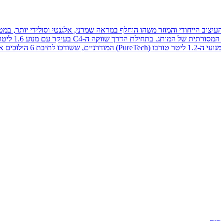
קורי. העיצוב הייחודי והמוזר משהו הוחלף במראה שמרני, אלגנטי וסולידי יות
הפנים (ולקראת 2015), עבר