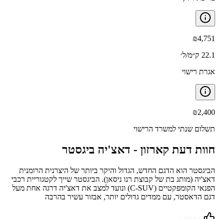
₪
4,751
22.1 ק״מ/ל׳
אגרת רישוי
₪
2,400
תשלום שנתי למשרד הרישוי
חוות דעת קארזון -
דאצ'יה ביגסטר
הביגסטר הוא הדגם החדש, הגדול והיקר ביותר של היצרנית הרומנית
דאצ'יה (מותג בת של קבוצת רנו ניסאן). הביגסטר שייך לקטגוריית רכבי
הפנאי הקומפקטיים (C-SUV) ונועד למצב את דאצ'יה דרגה אחת מעל
דגם הדאסטר, עם ממדים גדולים יותר, אבזור עשיר בהרבה