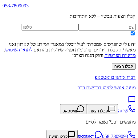
058-7809093
קבלו הצעות עכשיו – ללא התחייבות
ידוע לי שהפרטים שמסרתי לעיל ייכללו במאגרי המידע של קארזון ואני
מאשר/ת קבלת דיוורים, פרסומות ופניה שיווקית בהתאם
לתנאי השימוש
,
מדיניות הפרטיות
וחוק הגנת הצרכן
קבלו הצעה
דברו איתנו בוואטסאפ
מענה אנושי לסיוע ברכישת רכב
שיחה
קבלו הצעה
וואטסאפ
מחפשים רכב? נשמח לסייע
058-7809093
וואטסאפ
קבלו הצעה