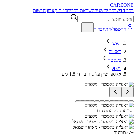
CARZONE
רכב חדש
רכב יד שניה
השוואת רכבים
דו"ח קארזון
חדשות
הרשמה/התחברות
ראשי
דאצ'יה
ביגסטר
2025
אקספרשיין פלוס היברידי 1.8 ליטר
הצג את כל התמונות
+
27
תמונות