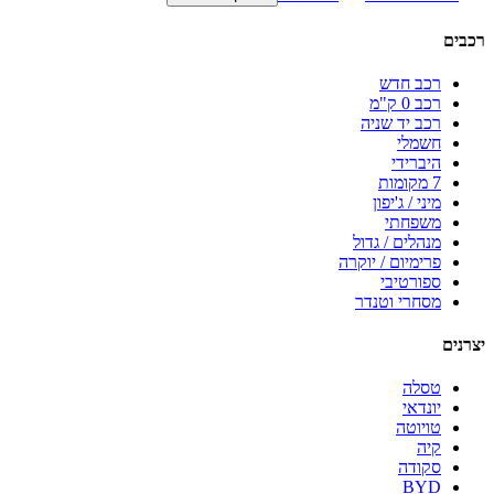
רכבים
רכב חדש
רכב 0 ק"מ
רכב יד שניה
חשמלי
היברידי
7 מקומות
מיני / ג'יפון
משפחתי
מנהלים / גדול
פרימיום / יוקרה
ספורטיבי
מסחרי וטנדר
יצרנים
טסלה
יונדאי
טויוטה
קיה
סקודה
BYD