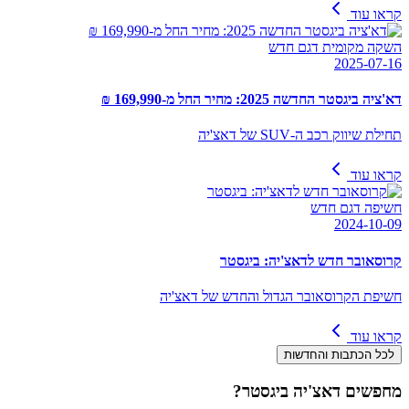
קראו עוד
השקה מקומית דגם חדש
2025-07-16
דא'ציה ביגסטר החדשה 2025: מחיר החל מ-169,990 ₪
תחילת שיווק רכב ה-SUV של דאצ'יה
קראו עוד
חשיפה דגם חדש
2024-10-09
קרוסאובר חדש לדאצ'יה: ביגסטר
חשיפת הקרוסאובר הגדול והחדש של דאצ'יה
קראו עוד
לכל הכתבות והחדשות
מחפשים
דאצ'יה ביגסטר
?