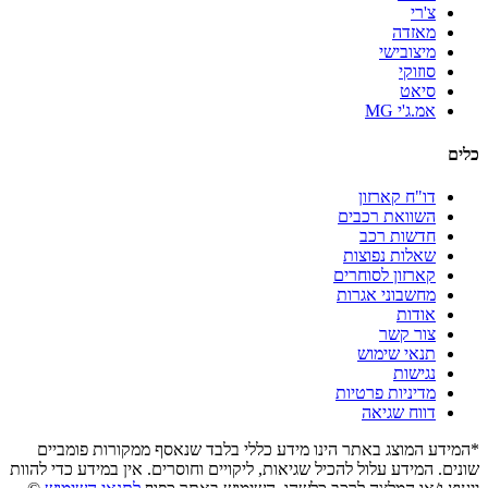
צ'רי
מאזדה
מיצובישי
סוזוקי
סיאט
אמ.ג'י MG
כלים
דו"ח קארזון
השוואת רכבים
חדשות רכב
שאלות נפוצות
קארזון לסוחרים
מחשבוני אגרות
אודות
צור קשר
תנאי שימוש
נגישות
מדיניות פרטיות
דווח שגיאה
*המידע המוצג באתר הינו מידע כללי בלבד שנאסף ממקורות פומביים
שונים. המידע עלול להכיל שגיאות, ליקויים וחוסרים. אין במידע כדי להוות