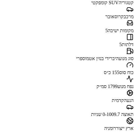
קטגוריה
SUV קומפקטי
מרכב
קרוסאובר
מקומות ישיבה
5
דלתות
5
סוג מנוע
היברידי בנזין אטמוספרי
כוח סוס
155 כ״ס
נפח מנוע
1799 סמ״ק
הנעה
קדמית
תאוצה 0-100
9.7 שניות
ארץ ייצור
רומניה