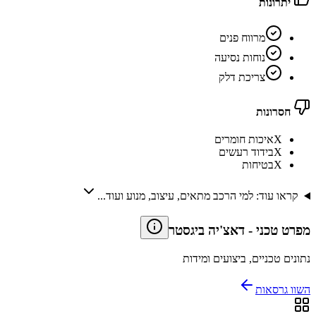
יתרונות
מרווח פנים
נוחות נסיעה
צריכת דלק
חסרונות
X
איכות חומרים
X
בידוד רעשים
X
בטיחות
קראו עוד: למי הרכב מתאים, עיצוב, מנוע ועוד...
מפרט טכני
-
דאצ'יה ביגסטר
נתונים טכניים, ביצועים ומידות
השוו גרסאות