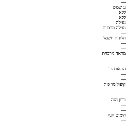
—
גג שמש
ללא
ללא
נעילה
נעילה מרכזית
—
חלונות חשמל
—
—
מראה מרכזית
—
—
מראות צד
—
—
קיפול מראות
—
—
כיוון הגה
—
—
חימום הגה
—
—