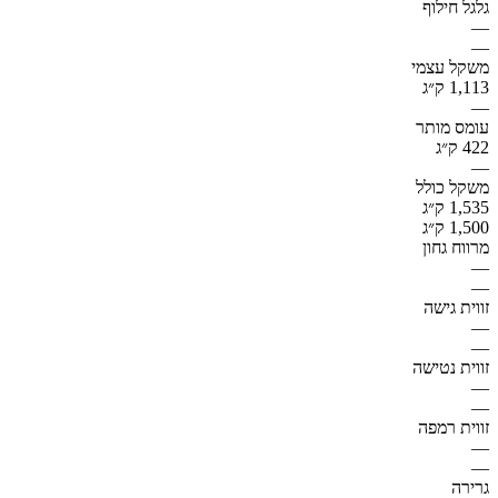
גלגל חילוף
—
—
משקל עצמי
1,113 ק״ג
—
עומס מותר
422 ק״ג
—
משקל כולל
1,535 ק״ג
1,500 ק״ג
מרווח גחון
—
—
זווית גישה
—
—
זווית נטישה
—
—
זווית רמפה
—
—
גרירה