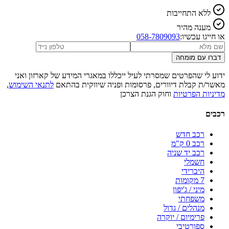
ללא התחייבות
מענה מהיר
או חייגו עכשיו:
058-7809093
דברו עם מומחה
ידוע לי שהפרטים שמסרתי לעיל ייכללו במאגרי המידע של קארזון ואני
מאשר/ת קבלת דיוורים, פרסומות ופניה שיווקית בהתאם
לתנאי השימוש
,
מדיניות הפרטיות
וחוק הגנת הצרכן
רכבים
רכב חדש
רכב 0 ק"מ
רכב יד שניה
חשמלי
היברידי
7 מקומות
מיני / ג'יפון
משפחתי
מנהלים / גדול
פרימיום / יוקרה
ספורטיבי