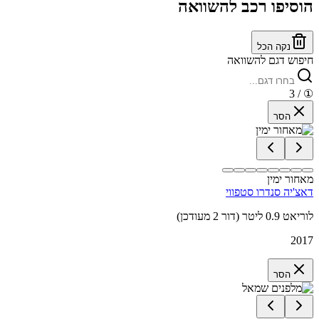
הוסיפו רכב להשוואה
נקה הכל
חיפוש דגם להשוואה
/ 3
①
הסר
מאחור ימין
דאצ'יה סנדרו סטפווי
לוריאט 0.9 ליטר (דור 2 מעודכן)
2017
הסר