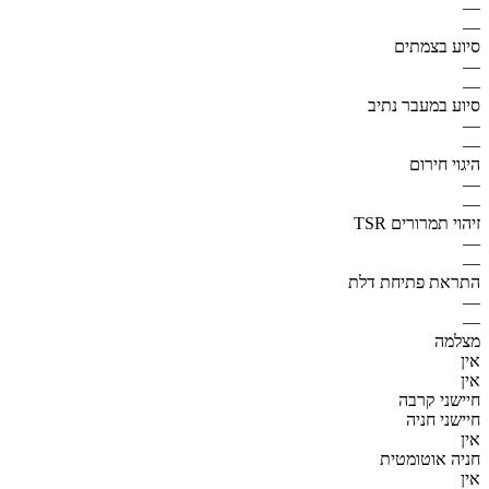
—
—
סיוע בצמתים
—
—
סיוע במעבר נתיב
—
—
היגוי חירום
—
—
זיהוי תמרורים TSR
—
—
התראת פתיחת דלת
—
—
מצלמה
אין
אין
חיישני קרבה
חיישני חניה
אין
חניה אוטומטית
אין