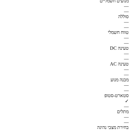
מנועים חשמליים
—
—
סוללה
—
—
טווח חשמלי
—
—
טעינה DC
—
—
טעינה AC
—
—
מבנה מנוע
—
—
סטארט-סטופ
✓
—
מתלים
—
—
בחירת מצבי נהיגה