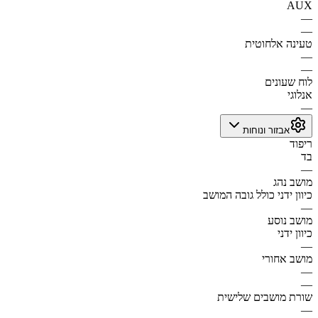
AUX
—
—
טעינה אלחוטית
—
—
לוח שעונים
אנלוגי
—
אבזור ונוחות
ריפוד
בד
—
מושב נהג
כיוון ידני כולל גובה המושב
—
מושב נוסע
כיוון ידני
—
מושב אחורי
—
—
שורת מושבים שלישית
—