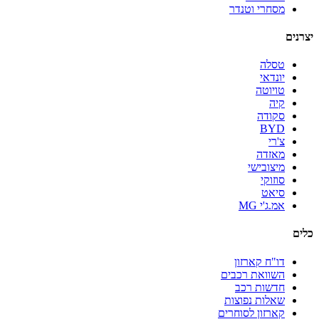
מסחרי וטנדר
יצרנים
טסלה
יונדאי
טויוטה
קיה
סקודה
BYD
צ'רי
מאזדה
מיצובישי
סוזוקי
סיאט
אמ.ג'י MG
כלים
דו"ח קארזון
השוואת רכבים
חדשות רכב
שאלות נפוצות
קארזון לסוחרים