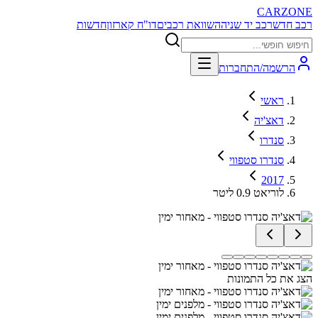
CARZONE
רכב חדש
רכב יד שניה
השוואת רכבים
דו"ח קארזון
חדשות
הרשמה/התחברות
ראשי
דאצ'יה
סנדרו
סנדרו סטפווי
2017
לוריאט 0.9 ליטר
הצג את כל התמונות