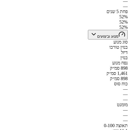
—
—
פחת 5 שנים
52%
52%
52%
מנוע וביצועים
סוג מנוע
בנזין טורבו
דיזל
בנזין
נפח מנוע
898 סמ״ק
1,461 סמ״ק
898 סמ״ק
כוח סוס
—
—
—
מומנט
—
—
—
תאוצה 0-100