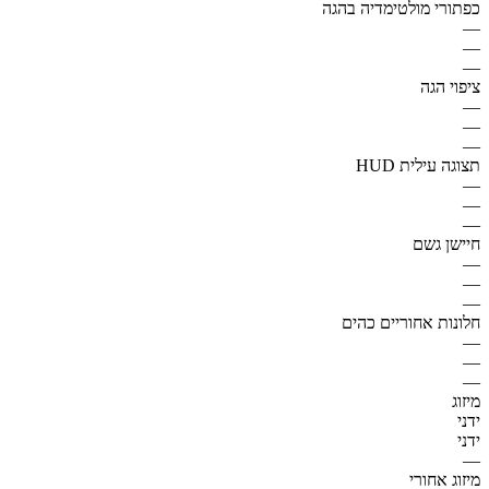
כפתורי מולטימדיה בהגה
—
—
—
ציפוי הגה
—
—
—
תצוגה עילית HUD
—
—
—
חיישן גשם
—
—
—
חלונות אחוריים כהים
—
—
—
מיזוג
ידני
ידני
—
מיזוג אחורי