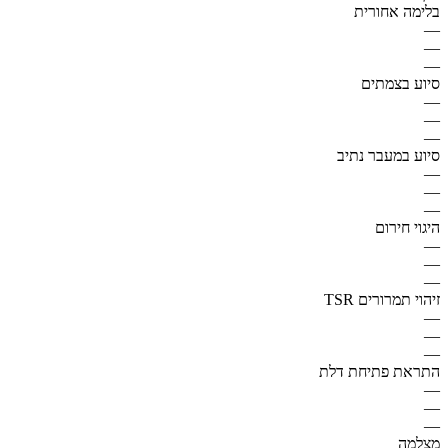
בלימה אחורית
—
—
—
סיוע בצמתים
—
—
—
סיוע במעבר נתיב
—
—
—
היגוי חירום
—
—
—
זיהוי תמרורים TSR
—
—
—
התראת פתיחת דלת
—
—
—
מצלמה