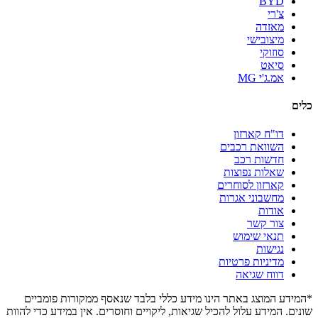
BYD
צ'רי
מאזדה
מיצובישי
סוזוקי
סיאט
אמ.ג'י MG
כלים
דו"ח קארזון
השוואת רכבים
חדשות רכב
שאלות נפוצות
קארזון לסוחרים
מחשבוני אגרות
אודות
צור קשר
תנאי שימוש
נגישות
מדיניות פרטיות
דווח שגיאה
*המידע המוצג באתר הינו מידע כללי בלבד שנאסף ממקורות פומביים
שונים. המידע עלול להכיל שגיאות, ליקויים וחוסרים. אין במידע כדי להוות