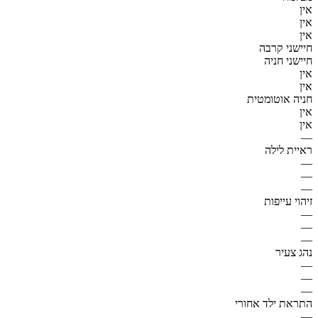
אין
אין
אין
חיישני קרבה
חיישני חניה
אין
אין
חניה אוטומטית
אין
אין
—
ראיית לילה
—
—
—
זיהוי עייפות
—
—
—
נהג צעיר
—
—
—
התראת ילד אחורי
—