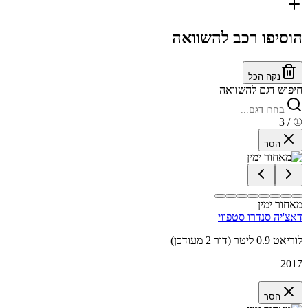
הוסיפו רכב להשוואה
נקה הכל
חיפוש דגם להשוואה
/ 3
①
הסר
מאחור ימין
דאצ'יה סנדרו סטפווי
לוריאט 0.9 ליטר (דור 2 מעודכן)
2017
הסר