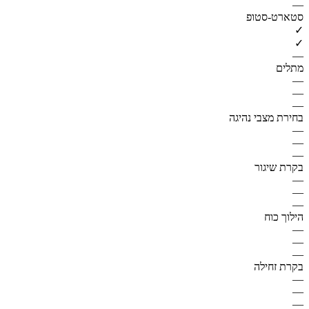
—
סטארט-סטופ
✓
✓
—
מתלים
—
—
—
בחירת מצבי נהיגה
—
—
—
בקרת שיגור
—
—
—
הילוך כוח
—
—
—
בקרת זחילה
—
—
—