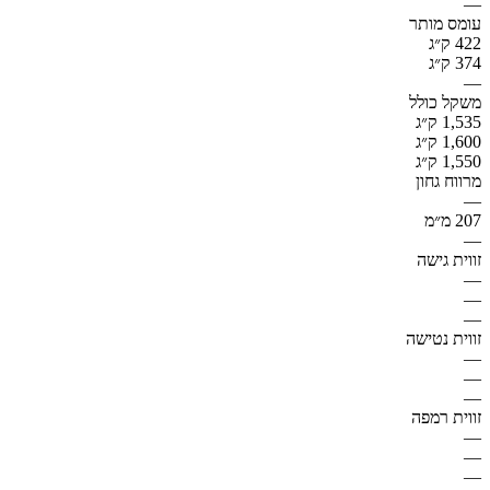
—
עומס מותר
422 ק״ג
374 ק״ג
—
משקל כולל
1,535 ק״ג
1,600 ק״ג
1,550 ק״ג
מרווח גחון
—
207 מ״מ
—
זווית גישה
—
—
—
זווית נטישה
—
—
—
זווית רמפה
—
—
—