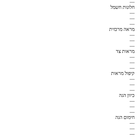
—
חלונות חשמל
—
—
—
מראה מרכזית
—
—
—
מראות צד
—
—
—
קיפול מראות
—
—
—
כיוון הגה
—
—
—
חימום הגה
—
—
—