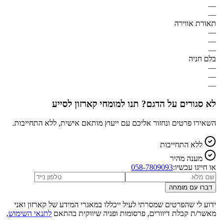
—
—
תאורת אווירה
—
—
—
בלם חניה
—
—
—
לא סגורים על הדגם? תנו למומחי קארזון לסייע
השאירו פרטים ונחזור אליכם עם ייעוץ מותאם אישית, ללא התחייבות.
ללא התחייבות
מענה מהיר
או חייגו עכשיו:
058-7809093
דברו עם מומחה
ידוע לי שהפרטים שמסרתי לעיל ייכללו במאגרי המידע של קארזון ואני
מאשר/ת קבלת דיוורים, פרסומות ופניה שיווקית בהתאם
לתנאי השימוש
,