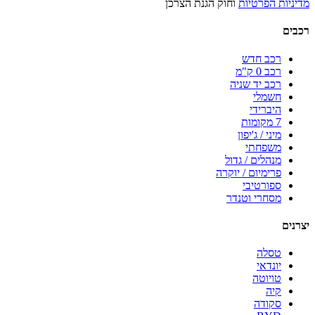
מדיניות הפרטיות
וחוק הגנת הצרכן
רכבים
רכב חדש
רכב 0 ק"מ
רכב יד שניה
חשמלי
היברידי
7 מקומות
מיני / ג'יפון
משפחתי
מנהלים / גדול
פרימיום / יוקרה
ספורטיבי
מסחרי וטנדר
יצרנים
טסלה
יונדאי
טויוטה
קיה
סקודה