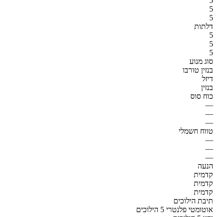
5
5
5
דלתות
5
5
5
סוג מנוע
בנזין טורבו
דיזל
בנזין
כוח סוס
—
—
—
טווח חשמלי
—
—
—
הנעה
קדמית
קדמית
קדמית
תיבת הילוכים
אוטומטי פלנטרי 5 הילוכים