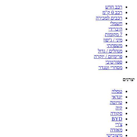
רכב חדש
רכב 0 ק"מ
רכבים למכירה
חשמלי
היברידי
7 מקומות
מיני / ג'יפון
משפחתי
מנהלים / גדול
פרימיום / יוקרה
ספורטיבי
מסחרי וטנדר
יצרנים
טסלה
יונדאי
טויוטה
קיה
סקודה
BYD
צ'רי
מאזדה
מיצובישי