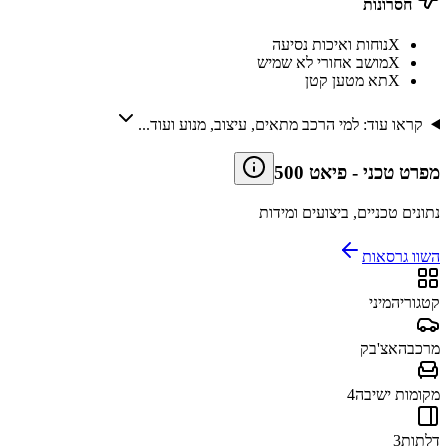
חסרונות
X
נוחות ואיכות נסיעה
X
מושב אחורי לא שמיש
X
תא מטען קטן
קראו עוד: למי הרכב מתאים, עיצוב, מנוע ועוד...
מפרט טכני
-
פיאט 500
נתונים טכניים, ביצועים ומידות
השוו גרסאות
קטגוריה
מיני
מרכב
האצ'בק
מקומות ישיבה
4
דלתות
3