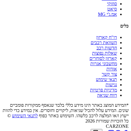
סוזוקי
סיאט
אמ.ג'י MG
כלים
דו"ח קארזון
השוואת רכבים
חדשות רכב
שאלות נפוצות
קארזון לסוחרים
מחשבוני אגרות
אודות
צור קשר
תנאי שימוש
נגישות
מדיניות פרטיות
דווח שגיאה
*המידע המוצג באתר הינו מידע כללי בלבד שנאסף ממקורות פומביים
שונים. המידע עלול להכיל שגיאות, ליקויים וחוסרים. אין במידע כדי להוות
ייעוץ ו/או המלצה לרכב כלשהו. השימוש באתר כפוף
לתנאי השימוש
©
כל הזכויות שמורות 2026
CARZONE