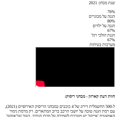
שנת מבחן:
2021
76
%
הגנה על מבוגרים
80
%
הגנה על ילדים
67
%
הגנת הולכי רגל
67
%
מערכות בטיחות
חוות דעת קארזון - מבחני ריסוק:
ל-500 החשמלית דירוג של 4 כוכבים במבחני הריסוק האירופיים (2021),
עם רמת הגנה טובה על יושבי הרכב ברוב המתארים. רק מרמת גימור
האמצעית 'אייקון' יש מערכת לשמירה על מרכז הנתיב, בעוד שב'אקשן'