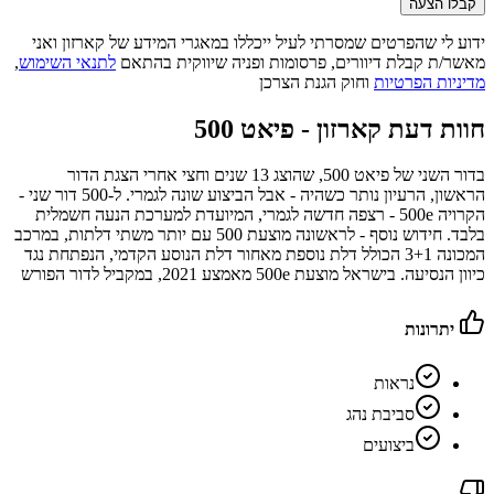
קבלו הצעה
ידוע לי שהפרטים שמסרתי לעיל ייכללו במאגרי המידע של קארזון ואני
מאשר/ת קבלת דיוורים, פרסומות ופניה שיווקית בהתאם
לתנאי השימוש
,
מדיניות הפרטיות
וחוק הגנת הצרכן
חוות דעת קארזון -
פיאט 500
בדור השני של פיאט 500, שהוצג 13 שנים וחצי אחרי הצגת הדור
הראשון, הרעיון נותר כשהיה - אבל הביצוע שונה לגמרי. ל-500 דור שני -
הקרויה 500e - רצפה חדשה לגמרי, המיועדת למערכת הנעה חשמלית
בלבד. חידוש נוסף - לראשונה מוצעת 500 עם יותר משתי דלתות, במרכב
המכונה 3+1 הכולל דלת נוספת מאחור דלת הנוסע הקדמי, הנפתחת נגד
כיוון הנסיעה. בישראל מוצעת 500e מאמצע 2021, במקביל לדור הפורש
יתרונות
נראות
סביבת נהג
ביצועים