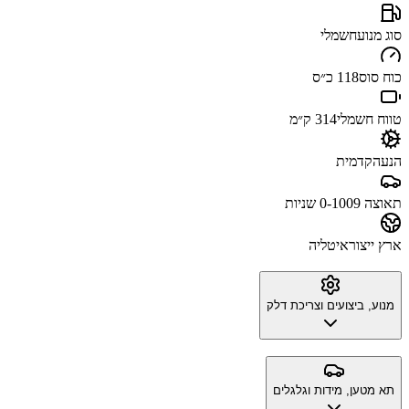
סוג מנוע
חשמלי
כוח סוס
118 כ״ס
טווח חשמלי
314 ק״מ
הנעה
קדמית
תאוצה 0-100
9 שניות
ארץ ייצור
איטליה
מנוע, ביצועים וצריכת דלק
תא מטען, מידות וגלגלים