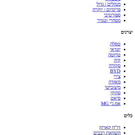
מנהלים / גדול
פרימיום / יוקרה
ספורטיבי
מסחרי וטנדר
יצרנים
טסלה
יונדאי
טויוטה
קיה
סקודה
BYD
צ'רי
מאזדה
מיצובישי
סוזוקי
סיאט
אמ.ג'י MG
כלים
דו"ח קארזון
השוואת רכבים