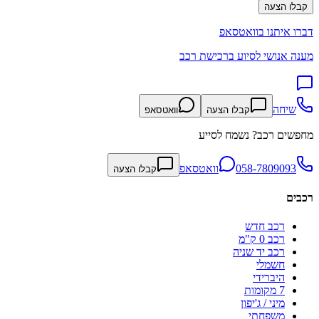
קבלו הצעה
דברו איתנו בוואטסאפ
מענה אנושי לסיוע ברכישת רכב
שיחה
קבלו הצעה
וואטסאפ
מחפשים רכב? נשמח לסייע
058-7809093
וואטסאפ
קבלו הצעה
רכבים
רכב חדש
רכב 0 ק"מ
רכב יד שניה
חשמלי
היברידי
7 מקומות
מיני / ג'יפון
משפחתי