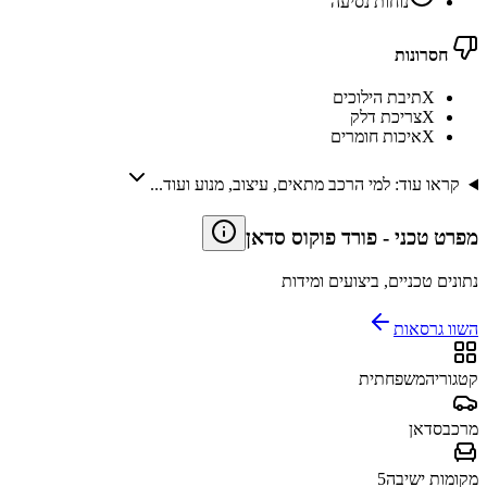
נוחות נסיעה
חסרונות
X
תיבת הילוכים
X
צריכת דלק
X
איכות חומרים
קראו עוד: למי הרכב מתאים, עיצוב, מנוע ועוד...
מפרט טכני
-
פורד פוקוס סדאן
נתונים טכניים, ביצועים ומידות
השוו גרסאות
קטגוריה
משפחתית
מרכב
סדאן
מקומות ישיבה
5