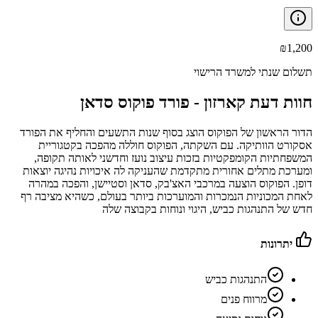
₪
1,200
תשלום שנתי למשרד הרישוי
חוות דעת קארזון -
פורד פוקוס סדאן
הדור הראשון של הפוקוס הוצג בסוף שנות התשעים והחליף את הפורד
אסקורט הוותיקה. עם השקתה, הפוקוס חוללה מהפכה בקטגוריית
המשפחתיות הקומפקטיות בזכות עיצוב נועז וחדשני לאותה תקופה,
ומערכת מתלים אחורית מתקדמת שהעניקה לה איכויות נהיגה יוצאות
דופן. הפוקוס הוצעה במרכבי האצ'בק, סדאן וסטיישן, והפכה במהרה
לאחת המכוניות הנמכרות והמוערכות ביותר בעולם, כשהיא מציבה רף
חדש של התנהגות כביש, היגוי ונוחות בקבוצה שלה
יתרונות
התנהגות כביש
מרווח פנים