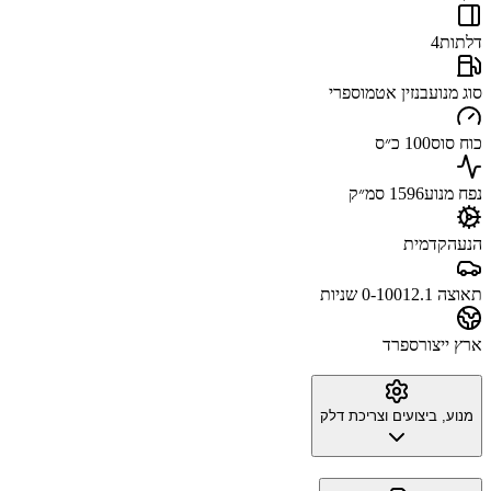
דלתות
4
סוג מנוע
בנזין אטמוספרי
כוח סוס
100 כ״ס
נפח מנוע
1596 סמ״ק
הנעה
קדמית
תאוצה 0-100
12.1 שניות
ארץ ייצור
ספרד
מנוע, ביצועים וצריכת דלק