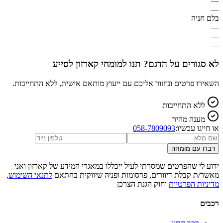
—
—
בלם חניה
—
—
—
לא סגורים על הדגם? תנו למומחי קארזון לסייע
השאירו פרטים ונחזור אליכם עם ייעוץ מותאם אישית, ללא התחייבות.
ללא התחייבות
מענה מהיר
או חייגו עכשיו:
058-7809093
דברו עם מומחה
ידוע לי שהפרטים שמסרתי לעיל ייכללו במאגרי המידע של קארזון ואני
מאשר/ת קבלת דיוורים, פרסומות ופניה שיווקית בהתאם
לתנאי השימוש
,
מדיניות הפרטיות
וחוק הגנת הצרכן
רכבים