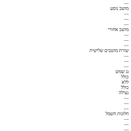
—
מושב נוסע
—
—
—
מושב אחורי
—
—
—
שורת מושבים שלישית
—
—
—
גג שמש
כולל
ללא
כולל
נעילה
—
—
—
חלונות חשמל
—
—
—