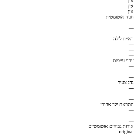
אין
אין
אין
חניה אוטומטית
—
—
—
ראיית לילה
—
—
—
זיהוי עייפות
—
—
—
נהג צעיר
—
—
—
התראת ילד אחורי
—
—
—
אורות גבוהים אוטומטיים
original