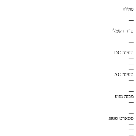
—
סוללה
—
—
—
טווח חשמלי
—
—
—
טעינה DC
—
—
—
טעינה AC
—
—
—
מבנה מנוע
—
—
—
סטארט-סטופ
—
—
—