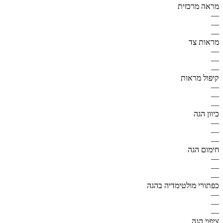
מראה מרכזית
—
—
—
מראות צד
—
—
—
קיפול מראות
—
—
—
כיוון הגה
—
—
—
חימום הגה
—
—
—
כפתורי מולטימדיה בהגה
—
—
—
ציפוי הגה