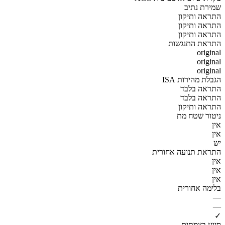
שמירת נתיב
התראה ותיקון
התראה ותיקון
התראה ותיקון
התראת התנגשות
original
original
original
הגבלת מהירות ISA
התראה בלבד
התראה בלבד
התראה ותיקון
ניטור שטח מת
אין
אין
יש
התראת תנועה אחורית
אין
אין
אין
בלימה אחורית
—
—
✓
סיוע בצמתים