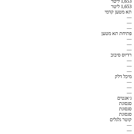
1,653 ליטר
1,653 ליטר
תא מטען קדמי
—
—
—
פתיחת תא מטען
—
—
—
רדיוס סיבוב
—
—
—
מיכל דלק
—
—
—
ג׳אנטים
סגסוגת
סגסוגת
סגסוגת
קוטר גלגלים
—
—