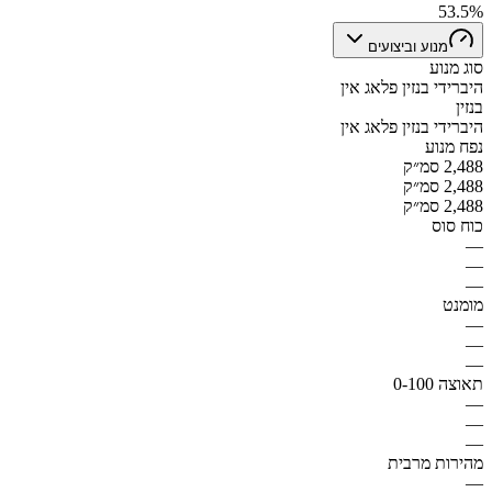
53.5%
מנוע וביצועים
סוג מנוע
היברידי בנזין פלאג אין
בנזין
היברידי בנזין פלאג אין
נפח מנוע
2,488 סמ״ק
2,488 סמ״ק
2,488 סמ״ק
כוח סוס
—
—
—
מומנט
—
—
—
תאוצה 0-100
—
—
—
מהירות מרבית
—