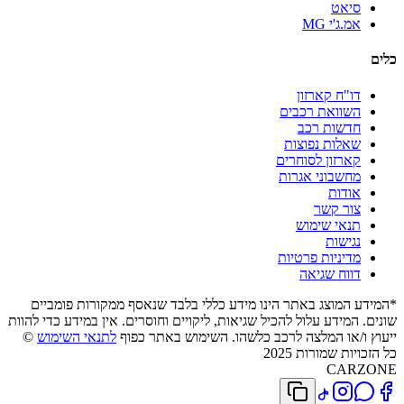
סיאט
אמ.ג'י MG
כלים
דו"ח קארזון
השוואת רכבים
חדשות רכב
שאלות נפוצות
קארזון לסוחרים
מחשבוני אגרות
אודות
צור קשר
תנאי שימוש
נגישות
מדיניות פרטיות
דווח שגיאה
*המידע המוצג באתר הינו מידע כללי בלבד שנאסף ממקורות פומביים
שונים. המידע עלול להכיל שגיאות, ליקויים וחוסרים. אין במידע כדי להוות
ייעוץ ו/או המלצה לרכב כלשהו. השימוש באתר כפוף
לתנאי השימוש
©
כל הזכויות שמורות 2025
CARZONE