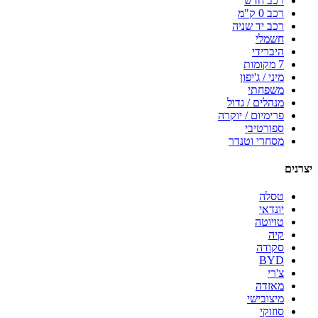
רכב חדש
רכב 0 ק"מ
רכב יד שניה
חשמלי
היברידי
7 מקומות
מיני / ג'יפון
משפחתי
מנהלים / גדול
פרימיום / יוקרה
ספורטיבי
מסחרי וטנדר
יצרנים
טסלה
יונדאי
טויוטה
קיה
סקודה
BYD
צ'רי
מאזדה
מיצובישי
סוזוקי