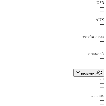
USB
—
—
—
AUX
—
—
—
טעינה אלחוטית
—
—
—
לוח שעונים
—
—
—
אבזור ונוחות
ריפוד
—
—
—
מושב נהג
—
—