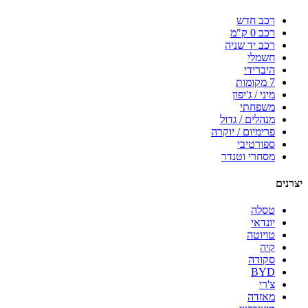
רכב חדש
רכב 0 ק"מ
רכב יד שניה
חשמלי
היברידי
7 מקומות
מיני / ג'יפון
משפחתי
מנהלים / גדול
פרימיום / יוקרה
ספורטיבי
מסחרי וטנדר
יצרנים
טסלה
יונדאי
טויוטה
קיה
סקודה
BYD
צ'רי
מאזדה