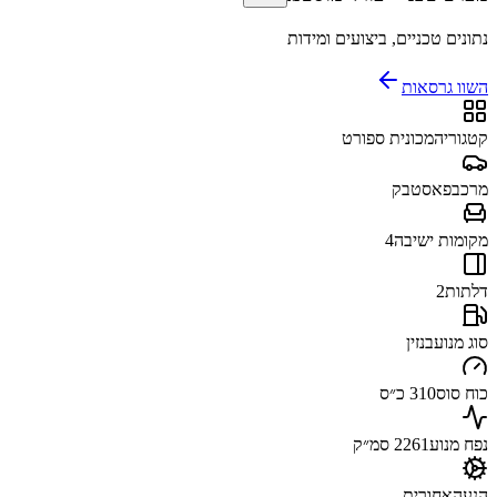
נתונים טכניים, ביצועים ומידות
השוו גרסאות
קטגוריה
מכונית ספורט
מרכב
פאסטבק
מקומות ישיבה
4
דלתות
2
סוג מנוע
בנזין
כוח סוס
310 כ״ס
נפח מנוע
2261 סמ״ק
הנעה
אחורית