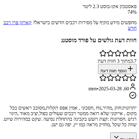
פאסטבק אקו-בוסט 2.3 ליטר
74
%
מחפשים מידע מקיף על מסירות רכבים חדשים בישראל?
קארזון פרו רכב
חדש
חוות דעת גולשים על
פורד מוסטנג
3.7
מתוך
3
חוות דעת
הוסף חוות דעת
•
2025-03-28
60, men
יתרונות:
חזק ,מהיר,נוח ,חסכוני , אמין אפס תקלות,מסובב ראשים בכל
מקום , אייקוני שלא רואה ממטר רכבים שעולים כפול,יציב מאוד ,היגוי
רגיש .חסרונות :קצת רועש בקבינה בהתחלת נסיעה .שקט במהירות שיוט.
שווה כל שקל ,מחזיק מראה כמו יין, יפה גם ישן.