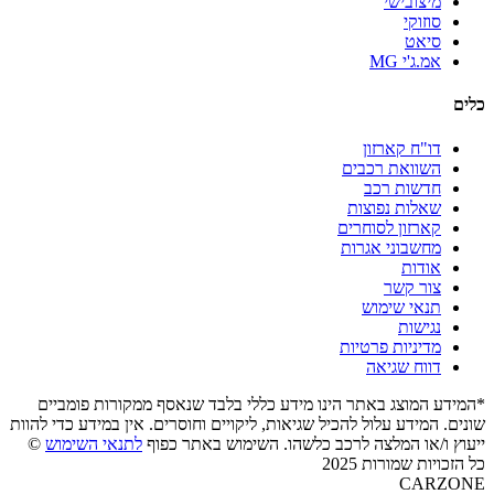
מיצובישי
סוזוקי
סיאט
אמ.ג'י MG
כלים
דו"ח קארזון
השוואת רכבים
חדשות רכב
שאלות נפוצות
קארזון לסוחרים
מחשבוני אגרות
אודות
צור קשר
תנאי שימוש
נגישות
מדיניות פרטיות
דווח שגיאה
*המידע המוצג באתר הינו מידע כללי בלבד שנאסף ממקורות פומביים
שונים. המידע עלול להכיל שגיאות, ליקויים וחוסרים. אין במידע כדי להוות
ייעוץ ו/או המלצה לרכב כלשהו. השימוש באתר כפוף
לתנאי השימוש
©
כל הזכויות שמורות 2025
CARZONE