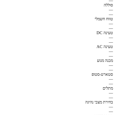
—
סוללה
—
—
טווח חשמלי
—
—
טעינה DC
—
—
טעינה AC
—
—
מבנה מנוע
—
—
סטארט-סטופ
—
—
מתלים
—
—
בחירת מצבי נהיגה
—
—