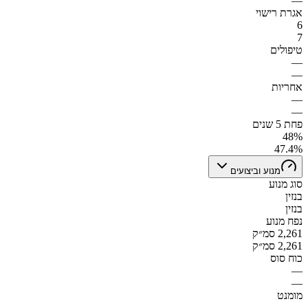
—
אגרת רישוי
6
7
טיפולים
—
—
אחריות
—
—
פחת 5 שנים
48%
47.4%
מנוע וביצועים
סוג מנוע
בנזין
בנזין
נפח מנוע
2,261 סמ״ק
2,261 סמ״ק
כוח סוס
—
—
מומנט
—