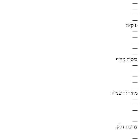
—
—
—
—
0 ק״מ
—
—
—
—
—
ביטוח מקיף
—
—
—
—
—
מחיר יד שנייה
—
—
—
—
—
צריכת דלק
—
—