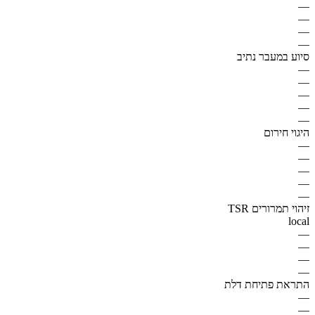
—
—
—
—
סיוע במעבר נתיב
—
—
—
—
—
היגוי חירום
—
—
—
—
—
זיהוי תמרורים TSR
local
—
—
—
—
התראת פתיחת דלת
—
—