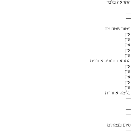
התראה בלבד
—
—
—
—
ניטור שטח מת
אין
אין
אין
אין
אין
התראת תנועה אחורית
אין
אין
אין
אין
אין
בלימה אחורית
—
—
—
—
—
סיוע בצמתים
—