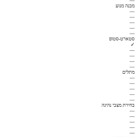
—
מבנה מנוע
—
—
—
—
—
סטארט-סטופ
✓
—
—
—
—
מתלים
—
—
—
—
—
בחירת מצבי נהיגה
—
—
—
—
—