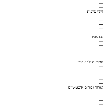
—
—
זיהוי עייפות
—
—
—
—
—
נהג צעיר
—
—
—
—
—
התראת ילד אחורי
—
—
—
—
—
אורות גבוהים אוטומטיים
—
—
—
—