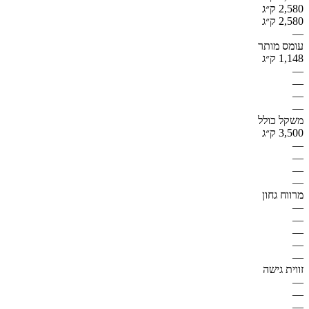
2,580 ק״ג
2,580 ק״ג
—
עומס מותר
1,148 ק״ג
—
—
—
—
משקל כולל
3,500 ק״ג
—
—
—
—
מרווח גחון
—
—
—
—
—
זווית גישה
—
—
—