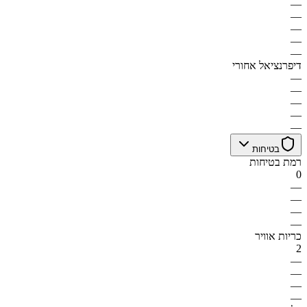
—
—
—
—
—
דיפרנציאל אחורי
—
—
—
—
—
בטיחות
רמת בטיחות
0
—
—
—
—
כריות אוויר
2
—
—
—
—