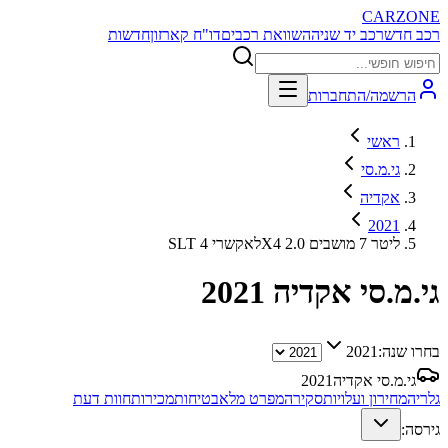
CARZONE
רכב חדש
רכב יד שניה
השוואת רכבים
דו"ח קארזון
חדשות
הרשמה/התחברות
ראשי
גי.מ.סי
אקדיה
2021
SLT לאקשרי 4X4 2.0 ליטר 7 מושבים
גי.מ.סי אקדיה
2021
בחרו שנה:
2021
גי.מ.סי אקדיה
2021
גלריה
מחירון ועלויות
סקירה
מפרט מלא
בטיחות
מכירות
חוות דעת
גירסה: