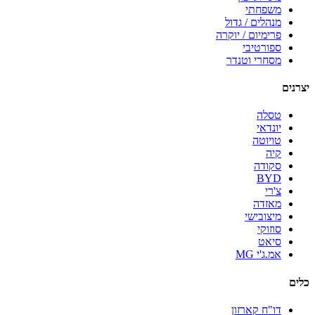
משפחתי
מנהלים / גדול
פרימיום / יוקרה
ספורטיבי
מסחרי וטנדר
יצרנים
טסלה
יונדאי
טויוטה
קיה
סקודה
BYD
צ'רי
מאזדה
מיצובישי
סוזוקי
סיאט
אמ.ג'י MG
כלים
דו"ח קארזון