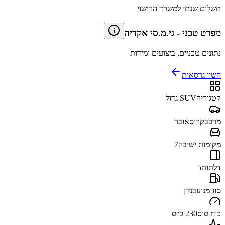
תשלום שנתי למשרד הרישוי
מפרט טכני
-
גי.מ.סי אקדיה
נתונים טכניים, ביצועים ומידות
השוו גרסאות
קטגוריה
SUV גדול
מרכב
קרוסאובר
מקומות ישיבה
7
דלתות
5
סוג מנוע
בנזין
כוח סוס
230 כ״ס