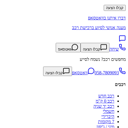
קבלו הצעה
דברו איתנו בוואטסאפ
מענה אנושי לסיוע ברכישת רכב
שיחה
קבלו הצעה
וואטסאפ
מחפשים רכב? נשמח לסייע
058-7809093
וואטסאפ
קבלו הצעה
רכבים
רכב חדש
רכב 0 ק"מ
רכב יד שניה
חשמלי
היברידי
7 מקומות
מיני / ג'יפון