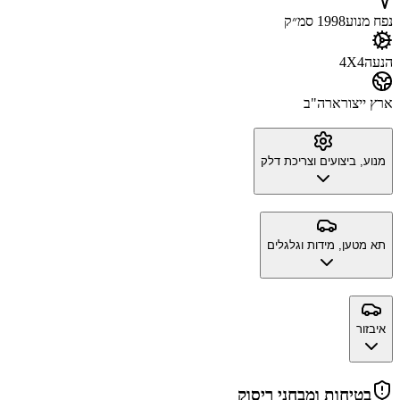
נפח מנוע
1998 סמ״ק
הנעה
4X4
ארץ ייצור
ארה"ב
מנוע, ביצועים וצריכת דלק
תא מטען, מידות וגלגלים
איבזור
בטיחות ומבחני ריסוק