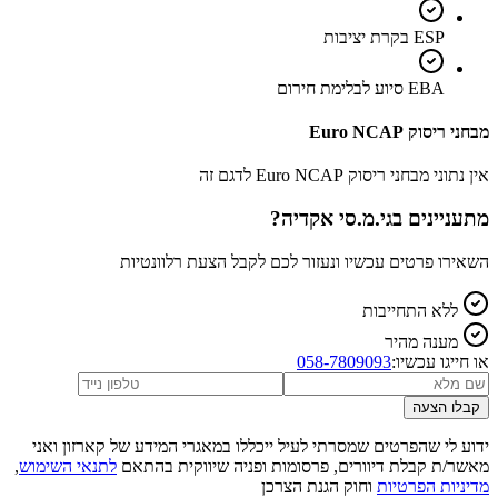
ESP בקרת יציבות
EBA סיוע לבלימת חירום
מבחני ריסוק Euro NCAP
אין נתוני מבחני ריסוק Euro NCAP לדגם זה
מתעניינים ב
גי.מ.סי אקדיה
?
השאירו פרטים עכשיו ונעזור לכם לקבל הצעת רלוונטיות
ללא התחייבות
מענה מהיר
או חייגו עכשיו:
058-7809093
קבלו הצעה
ידוע לי שהפרטים שמסרתי לעיל ייכללו במאגרי המידע של קארזון ואני
מאשר/ת קבלת דיוורים, פרסומות ופניה שיווקית בהתאם
לתנאי השימוש
,
מדיניות הפרטיות
וחוק הגנת הצרכן