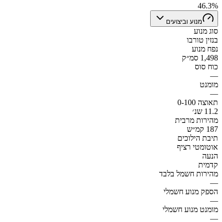
46.3%
מנוע וביצועים
סוג מנוע
בנזין טורבו
נפח מנוע
1,498 סמ״ק
כוח סוס
—
מומנט
—
תאוצה 0-100
11.2 שנ׳
מהירות מרבית
187 קמ״ש
תיבת הילוכים
אוטומטי רציף
הנעה
קדמית
מהירות חשמל בלבד
—
הספק מנוע חשמלי
—
מומנט מנוע חשמלי
—