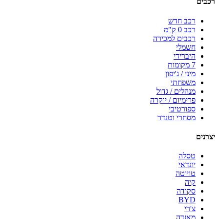
רכבים
רכב חדש
רכב 0 ק"מ
רכבים למכירה
חשמלי
היברידי
7 מקומות
מיני / ג'יפון
משפחתי
מנהלים / גדול
פרימיום / יוקרה
ספורטיבי
מסחרי וטנדר
יצרנים
טסלה
יונדאי
טויוטה
קיה
סקודה
BYD
צ'רי
מאזדה