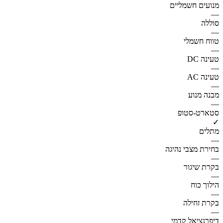
מנועים חשמליים
—
סוללה
—
טווח חשמלי
—
טעינה DC
—
טעינה AC
—
מבנה מנוע
—
סטארט-סטופ
✓
מתלים
—
בחירת מצבי נהיגה
—
בקרת שיגור
—
הילוך כוח
—
בקרת זחילה
—
דיפרנציאל קדמי