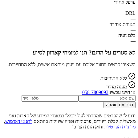
ערפל אחורי
—
DRL
—
תאורת אווירה
—
בלם חניה
—
לא סגורים על הדגם? תנו למומחי קארזון לסייע
השאירו פרטים ונחזור אליכם עם ייעוץ מותאם אישית, ללא התחייבות.
ללא התחייבות
מענה מהיר
או חייגו עכשיו:
058-7809093
דברו עם מומחה
ידוע לי שהפרטים שמסרתי לעיל ייכללו במאגרי המידע של קארזון ואני
מאשר/ת קבלת דיוורים, פרסומות ופניה שיווקית בהתאם
לתנאי השימוש
,
מדיניות הפרטיות
וחוק הגנת הצרכן