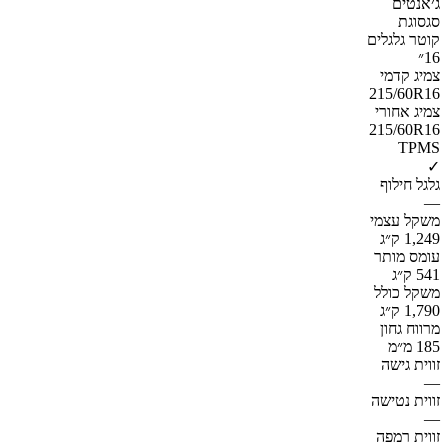
ג׳אנטים
סגסוגת
קוטר גלגלים
16״
צמיג קדמי
215/60R16
צמיג אחורי
215/60R16
TPMS
✓
גלגל חילוף
—
משקל עצמי
1,249 ק״ג
עומס מותר
541 ק״ג
משקל כולל
1,790 ק״ג
מרווח גחון
185 מ״מ
זווית גישה
—
זווית נטישה
—
זווית רמפה