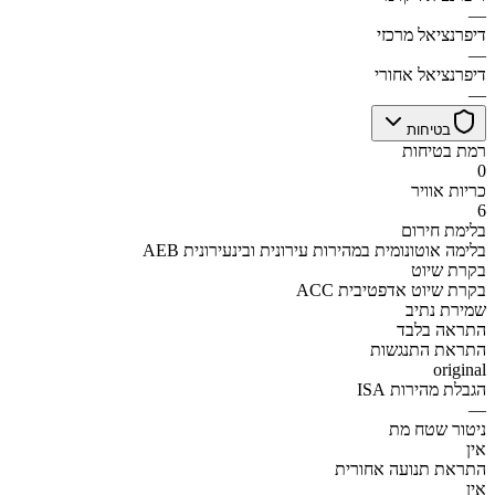
—
דיפרנציאל מרכזי
—
דיפרנציאל אחורי
—
בטיחות
רמת בטיחות
0
כריות אוויר
6
בלימת חירום
AEB בלימה אוטונומית במהירות עירונית ובינעירונית
בקרת שיוט
ACC בקרת שיוט אדפטיבית
שמירת נתיב
התראה בלבד
התראת התנגשות
original
הגבלת מהירות ISA
—
ניטור שטח מת
אין
התראת תנועה אחורית
אין