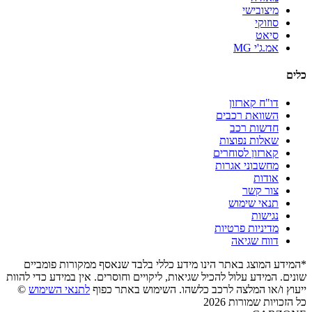
מיצובישי
סוזוקי
סיאט
אמ.ג'י MG
כלים
דו"ח קארזון
השוואת רכבים
חדשות רכב
שאלות נפוצות
קארזון לסוחרים
מחשבוני אגרות
אודות
צור קשר
תנאי שימוש
נגישות
מדיניות פרטיות
דווח שגיאה
*המידע המוצג באתר הינו מידע כללי בלבד שנאסף ממקורות פומביים
שונים. המידע עלול להכיל שגיאות, ליקויים וחוסרים. אין במידע כדי להוות
ייעוץ ו/או המלצה לרכב כלשהו. השימוש באתר כפוף
לתנאי השימוש
©
כל הזכויות שמורות 2026