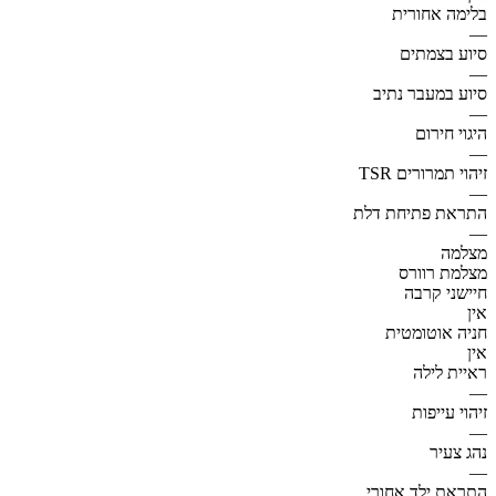
בלימה אחורית
—
סיוע בצמתים
—
סיוע במעבר נתיב
—
היגוי חירום
—
זיהוי תמרורים TSR
—
התראת פתיחת דלת
—
מצלמה
מצלמת רוורס
חיישני קרבה
אין
חניה אוטומטית
אין
ראיית לילה
—
זיהוי עייפות
—
נהג צעיר
—
התראת ילד אחורי