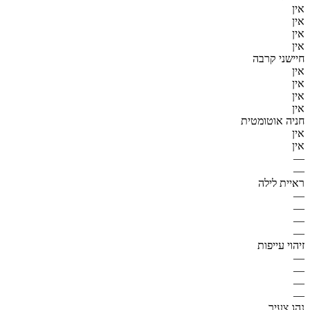
אין
אין
אין
אין
חיישני קרבה
אין
אין
אין
אין
חניה אוטומטית
אין
אין
—
—
ראיית לילה
—
—
—
—
זיהוי עייפות
—
—
—
—
נהג צעיר