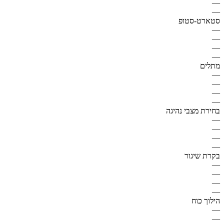
—
—
סטארט-סטופ
—
—
—
—
מתלים
—
—
—
—
בחירת מצבי נהיגה
—
—
—
—
בקרת שיגור
—
—
—
—
הילוך כוח
—
—