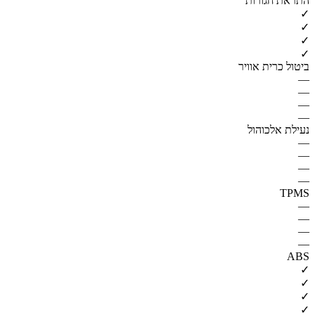
התראת חגורות
✓
✓
✓
✓
ביטול כרית אוויר
—
—
—
—
נעילת אלכוהול
—
—
—
—
TPMS
—
—
—
—
ABS
✓
✓
✓
✓