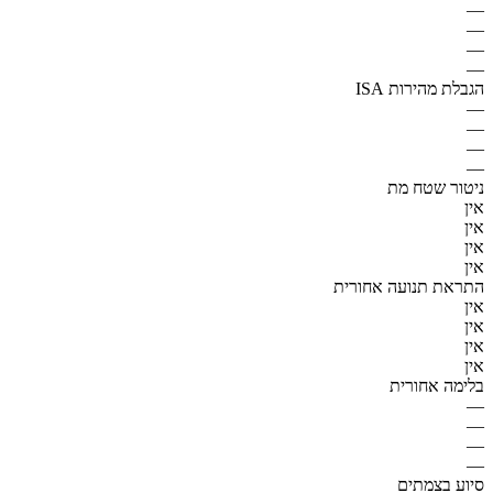
—
—
—
—
הגבלת מהירות ISA
—
—
—
—
ניטור שטח מת
אין
אין
אין
אין
התראת תנועה אחורית
אין
אין
אין
אין
בלימה אחורית
—
—
—
—
סיוע בצמתים