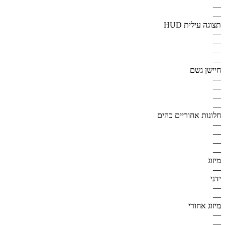
—
—
תצוגה עילית HUD
—
—
—
—
חיישן גשם
—
—
—
—
חלונות אחוריים כהים
—
—
—
—
מיזוג
—
ידני
—
—
מיזוג אחורי
—
—