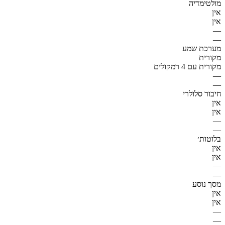
מולטימדיה
אין
אין
—
—
מערכת שמע
מקורית
מקורית עם 4 רמקולים
—
—
חיבור סלולרי
אין
אין
—
—
בלוטות׳
אין
אין
—
—
מסך נוסע
אין
אין
—
—